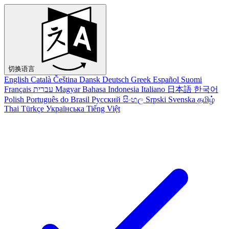
切换语言
English
Català
Čeština
Dansk
Deutsch
Greek
Español
Suomi
Français
עברית
Magyar
Bahasa Indonesia
Italiano
日本語
한국어
Polish
Português do Brasil
Русский
සිංහල
Srpski
Svenska
தமிழ்
Thai
Türkçe
Українська
Tiếng Việt