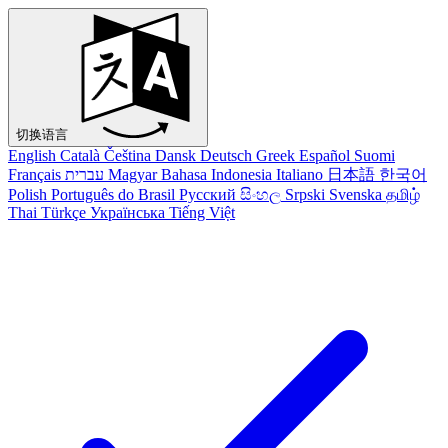
切换语言
English
Català
Čeština
Dansk
Deutsch
Greek
Español
Suomi
Français
עברית
Magyar
Bahasa Indonesia
Italiano
日本語
한국어
Polish
Português do Brasil
Русский
සිංහල
Srpski
Svenska
தமிழ்
Thai
Türkçe
Українська
Tiếng Việt