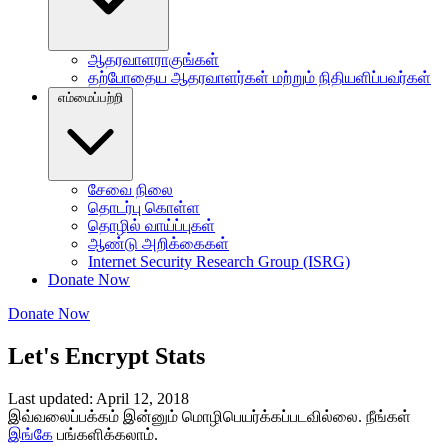
ஆதரவாளராகுங்கள்
தற்போதைய ஆதரவாளர்கள் மற்றும் நிதியளிப்பவர்கள்
எம்மைப்பற்றி
சேவை நிலை
தொடர்பு கொள்ள
தொழில் வாய்ப்புகள்
ஆண்டு அறிக்கைகள்
Internet Security Research Group (ISRG)
Donate Now
Donate Now
Let's Encrypt Stats
Last updated: April 12, 2018
இவ்வலைப்பக்கம் இன்னும் மொழிபெயர்க்கப்படவில்லை. நீங்கள்
இங்கே
பங்களிக்கலாம்.