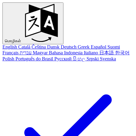
மொழிகள்
English
Català
Čeština
Dansk
Deutsch
Greek
Español
Suomi
Français
עברית
Magyar
Bahasa Indonesia
Italiano
日本語
한국어
Polish
Português do Brasil
Русский
සිංහල
Srpski
Svenska