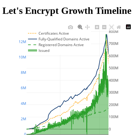
Let's Encrypt Growth Timeline
800M
Certificates Active
Fully-Qualified Domains Active
12M
700M
Registered Domains Active
Issued
600M
10M
500M
8M
400M
6M
300M
4M
200M
100M
2M
0
0