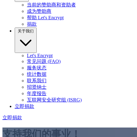
当前的赞助商和资助者
成为赞助商
帮助 Let's Encrypt
捐款
关于我们
Let's Encrypt
常见问题 (FAQ)
服务状态
统计数据
联系我们
招贤纳士
年度报告
互联网安全研究组 (ISRG)
立即捐款
立即捐款
支持我们的事业！