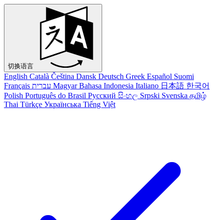
切换语言
English
Català
Čeština
Dansk
Deutsch
Greek
Español
Suomi
Français
עברית
Magyar
Bahasa Indonesia
Italiano
日本語
한국어
Polish
Português do Brasil
Русский
සිංහල
Srpski
Svenska
தமிழ்
Thai
Türkçe
Українська
Tiếng Việt