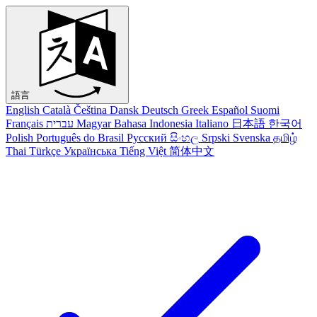
語言
English
Català
Čeština
Dansk
Deutsch
Greek
Español
Suomi
Français
עברית
Magyar
Bahasa Indonesia
Italiano
日本語
한국어
Polish
Português do Brasil
Русский
සිංහල
Srpski
Svenska
தமிழ்
Thai
Türkçe
Українська
Tiếng Việt
简体中文