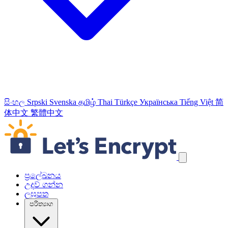
සිංහල
Srpski
Svenska
தமிழ்
Thai
Türkçe
Українська
Tiếng Việt
简
体中文
繁體中文
යාත්‍රණ සබැඳි මඟහරින්න
ප්‍රලේඛනය
උදව් ගන්න
ලඝුපත
පරිත්‍යාග