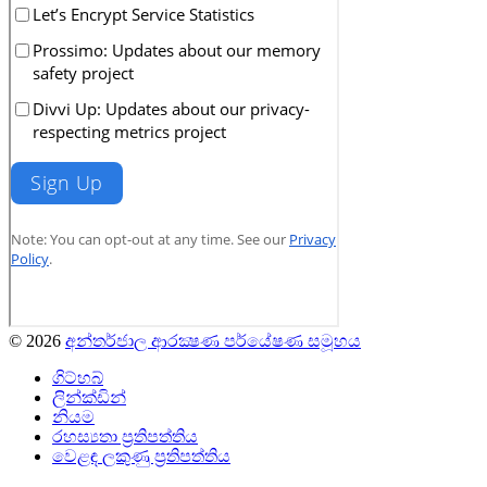
© 2026
අන්තර්ජාල ආරක්‍ෂණ පර්යේෂණ සමූහය
ගිට්හබ්
ලින්ක්ඩින්
නියම
රහස්‍යතා ප්‍රතිපත්තිය
වෙළඳ ලකුණු ප්‍රතිපත්තිය