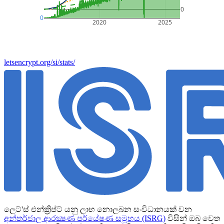
0
0
2020
2025
letsencrypt.org/si/stats/
ලෙට්'ස් එන්ක්‍රිප්ට් යනු ලාභ නොලබන සංවිධානයක් වන
අන්තර්ජාල ආරක්‍ෂණ පර්යේෂණ සමූහය (ISRG)
විසින් ඔබ වෙත