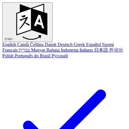
භාෂා
English
Català
Čeština
Dansk
Deutsch
Greek
Español
Suomi
Français
עברית
Magyar
Bahasa Indonesia
Italiano
日本語
한국어
Polish
Português do Brasil
Русский