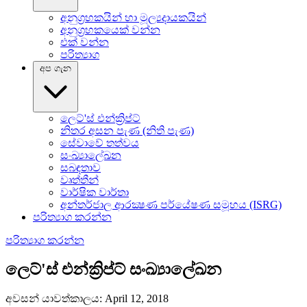
අනුග්‍රහකයින් හා මූල්‍යදායකයින්
අනුග්‍රහකයෙක් වන්න
එක් වන්න
පරිත්‍යාග
අප ගැන
ලෙට්'ස් එන්ක්‍රිප්ට්
නිතර අසන පැණ (නිති පැණ)
සේවාවේ තත්‍වය
සංඛ්‍යාලේඛන
සබඳතාව
වෘත්තීන්
වාර්ෂික වාර්තා
අන්තර්ජාල ආරක්‍ෂණ පර්යේෂණ සමූහය (ISRG)
පරිත්‍යාග කරන්න
පරිත්‍යාග කරන්න
ලෙට්'ස් එන්ක්‍රිප්ට් සංඛ්‍යාලේඛන
අවසන් යාවත්කාලය: April 12, 2018