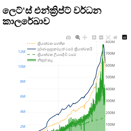
ලෙට්'ස් එන්ක්‍රිප්ට් වර්ධන
කාලරේඛාව
800M
ක්‍රියාත්මක සහතික
පූර්ණ-සුදුසුකම්ලත් වසම් ක්‍රියාත්මකයි
12M
700M
ක්‍රියාත්මක ලියාපදිංචි වසම්
නිකුත් කළ
600M
10M
500M
8M
400M
6M
300M
4M
200M
100M
2M