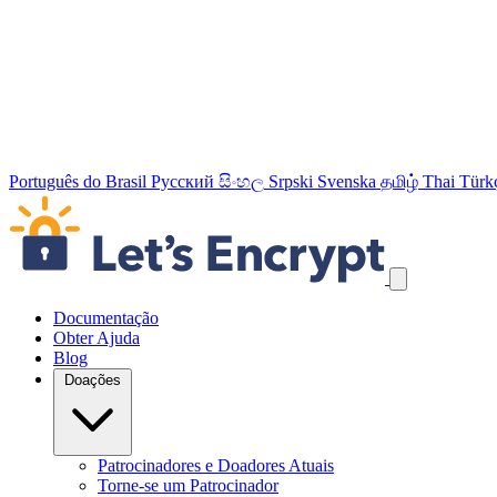
Português do Brasil
Русский
සිංහල
Srpski
Svenska
தமிழ்
Thai
Türk
Ignorar links de navegação
Documentação
Obter Ajuda
Blog
Doações
Patrocinadores e Doadores Atuais
Torne-se um Patrocinador