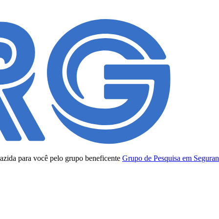
trazida para você pelo grupo beneficente
Grupo de Pesquisa em Seguranç