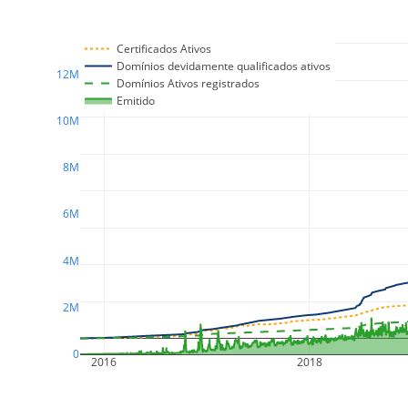
Certificados Ativos
Domínios devidamente qualificados ativos
12M
Domínios Ativos registrados
Emitido
10M
8M
6M
4M
2M
0
2016
2018