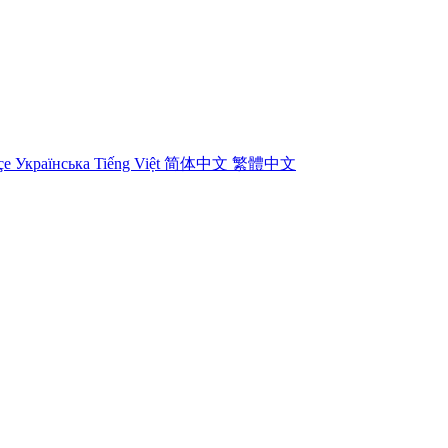
çe
Українська
Tiếng Việt
简体中文
繁體中文