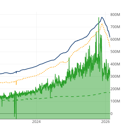
800M
700M
600M
500M
400M
300M
200M
100M
0
2024
2026