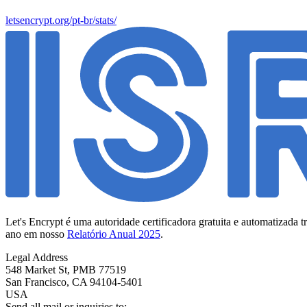
letsencrypt.org/pt-br/stats/
Let's Encrypt é uma autoridade certificadora gratuita e automatizada 
ano em nosso
Relatório Anual 2025
.
Legal Address
548 Market St, PMB 77519
San Francisco
,
CA
94104-5401
USA
Send all mail or inquiries to: