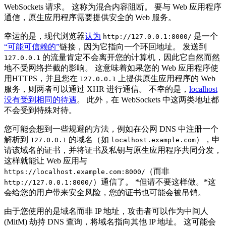
WebSockets 请求。 这称为混合内容阻断。 要与 Web 应用程序
通信，原生应用程序需要提供安全的 Web 服务。
幸运的是，现代浏览器
认为
是一个
http://127.0.0.1:8000/
“可能可信赖的”
链接，因为它指向一个环回地址。 发送到
的流量肯定不会离开您的计算机，因此它自然而然
127.0.0.1
地不受网络拦截的影响。 这意味着如果您的 Web 应用程序使
用HTTPS，并且您在
上提供原生应用程序的 Web
127.0.0.1
服务，则两者可以通过 XHR 进行通信。 不幸的是，
localhost
没有受到相同的待遇
。 此外，在 WebSockets 中这两类地址都
不会受到特殊对待。
您可能会想到一些规避的方法，例如在公网 DNS 中注册一个
解析到
的域名（如
），申
127.0.0.1
localhost.example.com
请该域名的证书，并将证书及私钥与原生应用程序共同分发，
这样就能让 Web 应用与
（而非
https://localhost.example.com:8000/
）通信了。 *但请不要这样做。*这
http://127.0.0.1:8000/
会给您的用户带来安全风险，您的证书也可能会被吊销。
由于您使用的是域名而非 IP 地址，攻击者可以作为中间人
(MitM) 劫持 DNS 查询，将域名指向其他 IP 地址。 这可能会