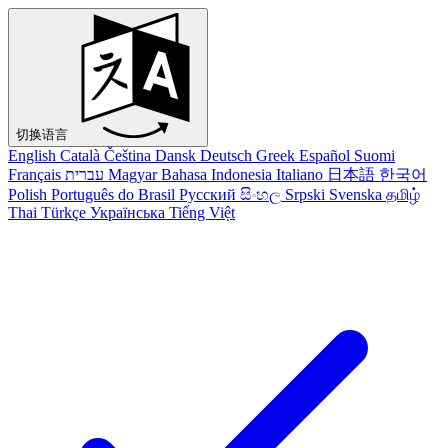
切换语言
English
Català
Čeština
Dansk
Deutsch
Greek
Español
Suomi
Français
עברית
Magyar
Bahasa Indonesia
Italiano
日本語
한국어
Polish
Português do Brasil
Русский
සිංහල
Srpski
Svenska
தமிழ்
Thai
Türkçe
Українська
Tiếng Việt