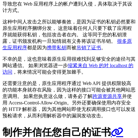
导致您在 Web 应用程序上的帐户遭到入侵，具体取决于其设
计方式。
这种中间人攻击之所以能够奏效，是因为证书的私钥必然要和
原生应用程序捆绑分发， 这意味着任何人只要下载了应用程
序就能获得私钥，包括攻击者在内。 这等同于您的私钥泄
露，证书颁发机构一旦知情就有义务将该证书吊销。
很多原
生应用程序
都是因为
携带私钥
而被
吊销了证书
。
不幸的是，这也意味着原生应用很难找到足够安全的途径与其
网站通信。 如果浏览器进一步
缩紧来自 Web 的对 localhost 的
访问
，将来情况可能会变得更加棘手。
还需要注意的是，原生应用程序通过 Web API 提供权限较高
的功能本身就存在风险，因为这样的接口可能会被其他网站恶
意调用。 如果您执意这么做，请务必了解
跨源资源共享
并使
用 Access-Control-Allow-Origin。另外还要确保使用内存安全
的 HTTP 解析器，因为其他网站即使无权调用接口也可以发送
预检请求，从而利用解析器中的漏洞发动攻击。
制作并信任您自己的证书