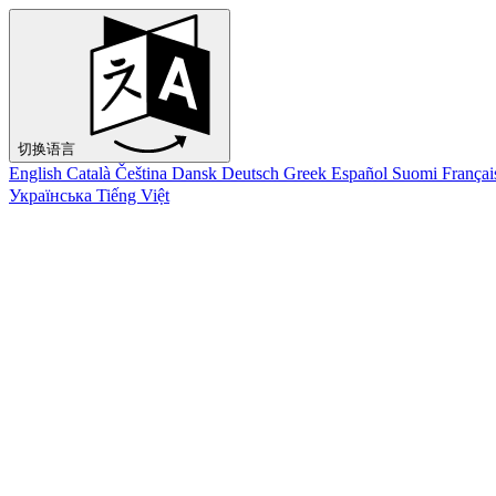
切换语言
English
Català
Čeština
Dansk
Deutsch
Greek
Español
Suomi
Françai
Українська
Tiếng Việt