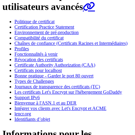
utilisateurs avancés
Politique de certificat
Certification Practice Statement
Environnement de pré-production
Compatibilité du certificat
Chaînes de confiance (Certificats Racines et Intermédiaires)
Profiles
Fonctionnalités à venir
Révocation des certificats
Certificate Authority Authorization (CAA)
Certificats pour localhost
Bonne pratique - Garder le port 80 ouvert
Types de Challenges
Journaux de transparence des certificats (TC)
Les certificats Let's Encrypt sur l'hébergement GoDaddy
Support IPv6
Bienvenue à l'ASN.1 et au DER
Intégrer vos clients avec Let's Encrypt et ACME
lencr.org
Identifiants d’objet
Informations pour les