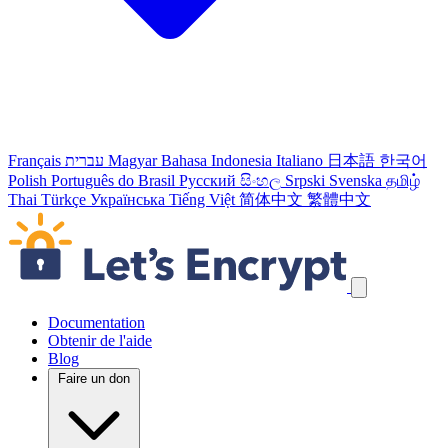
Français
עברית
Magyar
Bahasa Indonesia
Italiano
日本語
한국어
Polish
Português do Brasil
Русский
සිංහල
Srpski
Svenska
தமிழ்
Thai
Türkçe
Українська
Tiếng Việt
简体中文
繁體中文
Passer les liens de navigation
Documentation
Obtenir de l'aide
Blog
Faire un don