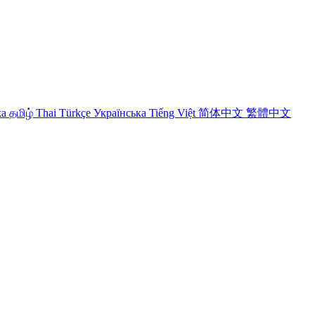
ka
தமிழ்
Thai
Türkçe
Українська
Tiếng Việt
简体中文
繁體中文