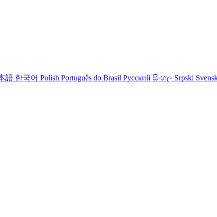
本語
한국어
Polish
Português do Brasil
Русский
සිංහල
Srpski
Svens