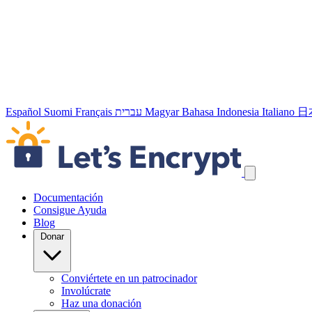
Español
Suomi
Français
עברית
Magyar
Bahasa Indonesia
Italiano
日
Skip navigation links
Documentación
Consigue Ayuda
Blog
Donar
Conviértete en un patrocinador
Involúcrate
Haz una donación