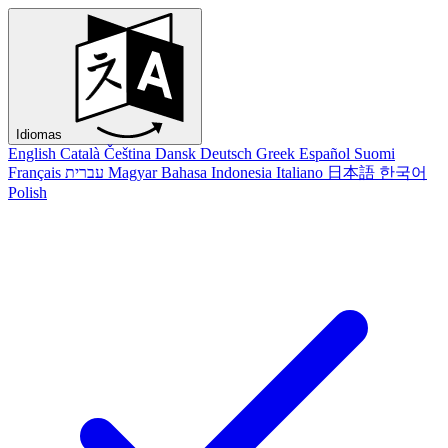
Idiomas
English
Català
Čeština
Dansk
Deutsch
Greek
Español
Suomi
Français
עברית
Magyar
Bahasa Indonesia
Italiano
日本語
한국어
Polish