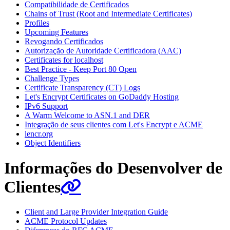
Compatibilidade de Certificados
Chains of Trust (Root and Intermediate Certificates)
Profiles
Upcoming Features
Revogando Certificados
Autorização de Autoridade Certificadora (AAC)
Certificates for localhost
Best Practice - Keep Port 80 Open
Challenge Types
Certificate Transparency (CT) Logs
Let's Encrypt Certificates on GoDaddy Hosting
IPv6 Support
A Warm Welcome to ASN.1 and DER
Integração de seus clientes com Let's Encrypt e ACME
lencr.org
Object Identifiers
Informações do Desenvolver de
Clientes
Client and Large Provider Integration Guide
ACME Protocol Updates