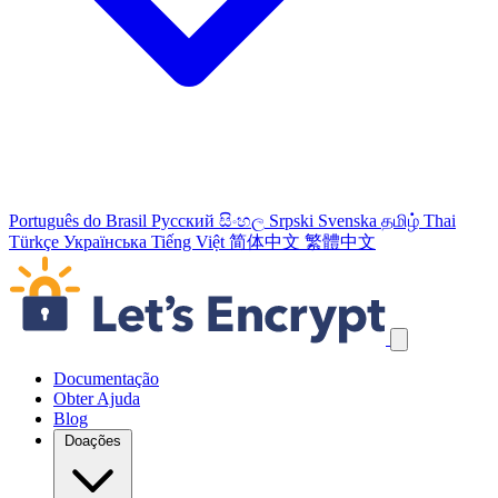
Português do Brasil
Русский
සිංහල
Srpski
Svenska
தமிழ்
Thai
Türkçe
Українська
Tiếng Việt
简体中文
繁體中文
Ignorar links de navegação
Documentação
Obter Ajuda
Blog
Doações