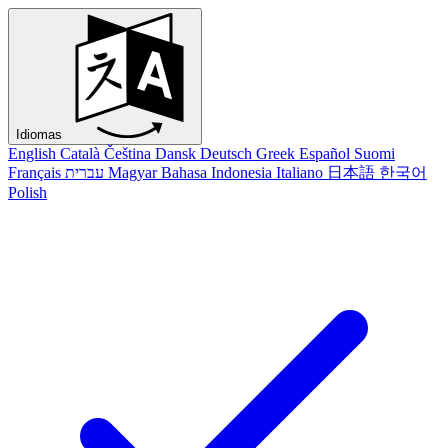
Idiomas
English
Català
Čeština
Dansk
Deutsch
Greek
Español
Suomi
Français
עברית
Magyar
Bahasa Indonesia
Italiano
日本語
한국어
Polish