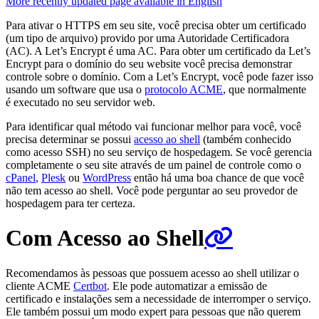
More recently updated page available in English
Para ativar o HTTPS em seu site, você precisa obter um certificado
(um tipo de arquivo) provido por uma Autoridade Certificadora
(AC). A Let’s Encrypt é uma AC. Para obter um certificado da Let’s
Encrypt para o domínio do seu website você precisa demonstrar
controle sobre o domínio. Com a Let’s Encrypt, você pode fazer isso
usando um software que usa o
protocolo ACME
, que normalmente
é executado no seu servidor web.
Para identificar qual método vai funcionar melhor para você, você
precisa determinar se possui
acesso ao shell
(também conhecido
como acesso SSH) no seu serviço de hospedagem. Se você gerencia
completamente o seu site através de um painel de controle como o
cPanel
,
Plesk
ou
WordPress
então há uma boa chance de que você
não tem acesso ao shell. Você pode perguntar ao seu provedor de
hospedagem para ter certeza.
Com Acesso ao Shell
Recomendamos às pessoas que possuem acesso ao shell utilizar o
cliente ACME
Certbot
. Ele pode automatizar a emissão de
certificado e instalações sem a necessidade de interromper o serviço.
Ele também possui um modo expert para pessoas que não querem