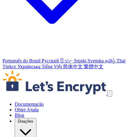
Português do Brasil
Русский
සිංහල
Srpski
Svenska
தமிழ்
Thai
Türkçe
Українська
Tiếng Việt
简体中文
繁體中文
Ignorar links de navegação
Documentação
Obter Ajuda
Blog
Doações