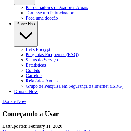
Patrocinadores e Doadores Atuais
Torne-se um Patrocinador
Faça uma doação
Sobre Nós
Let's Encrypt
Perguntas Frequentes (FAQ)
Status do Serviço
Estatísticas
Contato
Carreiras
Relatórios Anuais
Grupo de Pesquisa em Segurança da Internet (ISRG)
Donate Now
Donate Now
Começando a Usar
Last updated: February 11, 2020