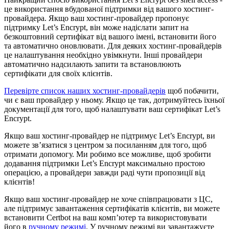
це використання вбудованої підтримки від вашого хостинг-
провайдера. Якщо ваш хостинг-провайдер пропонує
підтримку Let’s Encrypt, він може надіслати запит на
безкоштовний сертифікат від вашого імені, встановити його
та автоматично оновлювати. Для деяких хостинг-провайдерів
це налаштування необхідно увімкнути. Інші провайдери
автоматично надсилають запити та встановлюють
сертифікати для своїх клієнтів.
Перевірте список наших хостинг-провайдерів
щоб побачити,
чи є ваш провайдер у ньому. Якщо це так, дотримуйтесь їхньої
документації для того, щоб налаштувати ваш сертифікат Let’s
Encrypt.
Якщо ваш хостинг-провайдер не підтримує Let’s Encrypt, ви
можете зв’язатися з центром за посиланням для того, щоб
отримати допомогу. Ми робимо все можливе, щоб зробити
додавання підтримки Let’s Encrypt максимально простою
операцією, а провайдери завжди раді чути пропозиції від
клієнтів!
Якщо ваш хостинг-провайдер не хоче співпрацювати з ЦС,
але підтримує завантаження сертифікатів клієнтів, ви можете
встановити Certbot на ваш комп’ютер та використовувати
його в
ручному режимі
. У ручному режимі ви завантажуєте