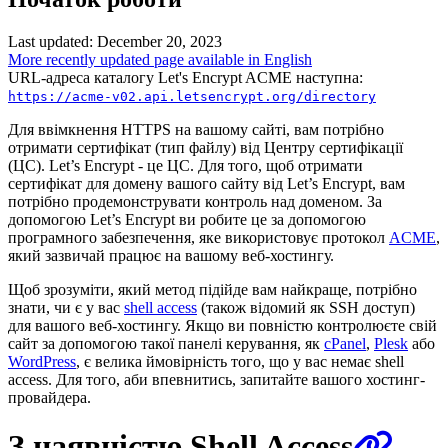
Last updated: December 20, 2023
More recently updated page available in English
URL-адреса каталогу Let's Encrypt ACME наступна:
https://acme-v02.api.letsencrypt.org/directory
Для ввімкнення HTTPS на вашому сайті, вам потрібно
отримати сертифікат (тип файлу) від Центру сертифікації
(ЦС). Let’s Encrypt - це ЦС. Для того, щоб отримати
сертифікат для домену вашого сайту від Let’s Encrypt, вам
потрібно продемонструвати контроль над доменом. За
допомогою Let’s Encrypt ви робите це за допомогою
програмного забезпечення, яке використовує протокол
ACME
,
який зазвичай працює на вашому веб-хостингу.
Щоб зрозуміти, який метод підійде вам найкраще, потрібно
знати, чи є у вас
shell access
(також відомий як SSH доступ)
для вашого веб-хостингу. Якщо ви повністю контролюєте свій
сайт за допомогою такої панелі керування, як
cPanel
,
Plesk
або
WordPress
, є велика ймовірність того, що у вас немає shell
access. Для того, аби впевнитись, запитайте вашого хостинг-
провайдера.
З наявністю Shell Access