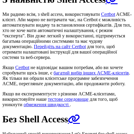
Ми радимо всім, з shell access, використовувати
Certbot
ACME-
клієнт. Аби марно не витрачати час, на Certbot є можливість
автоматизувати видачу та встановлення сертифікатів. Для тих,
хто не хоче мати автоматичні налаштування, є режим
“експерта”. Він дуже легкий у використанні, підтримується
багатьма операційними системами та має чудову
документацію.
Перейдіть на сайт Certbot
для того, щоб
отримати налаштовані інструкції для вашої операційної
системи та веб-сервера.
Якщо
Certbot
не відповідає вашим потребам, або ви хочете
спробувати щось інше, є
багатий вибір інших ACME-клієнтів
.
Як тільки ви обрали клієнтське програмне забезпечення
ACME, перегляньте документацію, аби продовжити роботу.
Якщо ви експериментуєте з різними ACME-клієнтами,
використовуйте наше
тестове середовище
для того, щоб
уникнути
обмеження швидкості
.
Без Shell Access
Найкращий спосіб використання Let’s Encrypt без shell access -