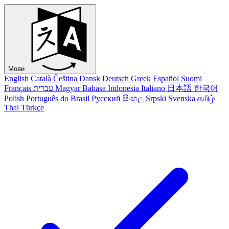
Мови
English
Català
Čeština
Dansk
Deutsch
Greek
Español
Suomi
Français
עברית
Magyar
Bahasa Indonesia
Italiano
日本語
한국어
Polish
Português do Brasil
Русский
සිංහල
Srpski
Svenska
தமிழ்
Thai
Türkçe