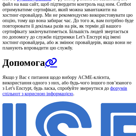
файл на ваш сайт, щоб підтвердити контроль над ним. Certbot
отримуватиме сертифікат, який можна завантажити на
хостинг-провайдер. Ми не рекомендуємо використовувати цю
опцію, тому що вона забирає час. До того ж, вам потрібно буде
повторювати її декілька разів на рік, як термін дії вашого
сертифікату закінчуватиметься. Більшість людей звертається
по допомогу до служби підтримки Let’s Encrypt від імені
хостинг-провайдера, або ж змінює провайдерів, якщо вони не
планують впровадити цю службу.
Допомога
Якщо у Вас є питання щодо вибору ACME-клієнта,
використання одного з них, або будь-чого іншого пов’язаного
з Let’s Encrypt, будь ласка, спробуйте звернутися до
форумів
спільнот з корисною інформацією
.