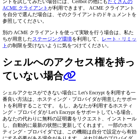
ントを試してみたい場合には、Certbot の他にも
たくさんの
ACME クライアント
が利用できます。 ACME クライアント
を自分で選んだ場合は、そのクライアントのドキュメントを
参照してください。
別の ACME クライアントを使って実験を行う場合は、私た
ちが用意した
ステージング環境
を利用して、
レート・リミッ
ト
の制限を受けないように気をつけてください。
シェルへのアクセス権を持っ
ていない場合
シェルアクセスができない場合に Let’s Encrypt を利用する一
番良い方法は、ホスティング・プロバイダが用意したサポー
トを利用することです。 もし、あなたが利用するホスティ
ング・プロバイダが Let’s Encrypt をサポートしている場合、
あなたの代わりに無料の証明書をリクエスト、インストール
し、自動的に最新の状態に更新してくれます。 一部のホス
ティング・プロバイダでは、この機能は自分で設定から有効
にする必要がある場合があります。 それ以外のプロバイダ