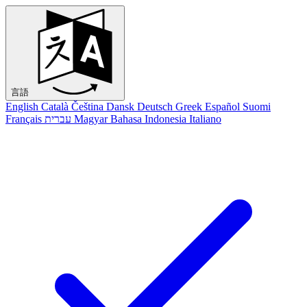
言語
English
Català
Čeština
Dansk
Deutsch
Greek
Español
Suomi
Français
עברית
Magyar
Bahasa Indonesia
Italiano