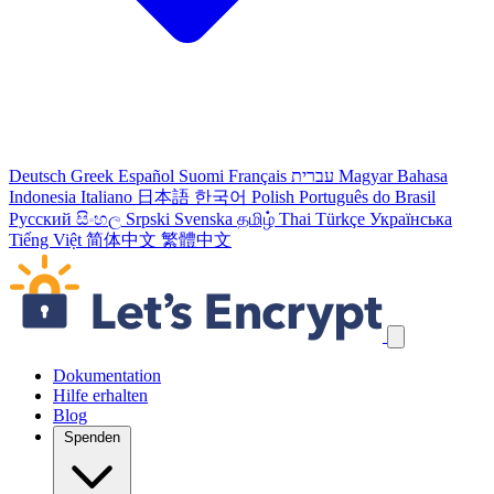
Deutsch
Greek
Español
Suomi
Français
עברית
Magyar
Bahasa
Indonesia
Italiano
日本語
한국어
Polish
Português do Brasil
Русский
සිංහල
Srpski
Svenska
தமிழ்
Thai
Türkçe
Українська
Tiếng Việt
简体中文
繁體中文
Navigation überspringen
Dokumentation
Hilfe erhalten
Blog
Spenden