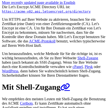
More recently updated page available in English
Die Let's Encrypt ACME Directory URL ist:
https://acme-v02.api.letsencrypt.org/directory
Um HTTPS auf Ihrer Website zu aktivieren, brauchen Sie ein
Zertifikat (eine Datei) von einer Zertifizierungsstelle (CA). Let’s
Encrypt ist eine CA. Um für Ihre Domain ein Zertifikat von Let’s
Encrypt zu bekommen, müssen Sie nachweisen, dass Sie die
Kontrolle über diese Domain haben. Mit Let’s Encrypt benutzen Sie
Software, die das
ACME-Protokoll
benutzt, welches typischerweise
auf Ihrem Web-Host läuft.
Um herauszufinden, welche Methode für Sie die richtige ist, ist es
wichtig herauszufinden, ob Sie zu Ihrer Webseite
Shell-Zugang
haben (auch bekannt als SSH-Zugang). Wenn Sie Ihre Website
durch eine Kontrollschnittstelle verwalten wie
cPanel
,
Plesk
oder
WordPress
, dann haben Sie wahrscheinlich keinen Shell-Zugang.
Sicherheitshalber können Sie Ihren Dienstanbieter fragen.
Mit Shell-Zugang
Wir empfehlen den meisten Leuten mit Shell-Zugang die Benutzung
des ACME
Certbots
. Er kann Zertifikate automatisch ohne
Ausfallzeit erstellen und installieren. Er hat auch einen