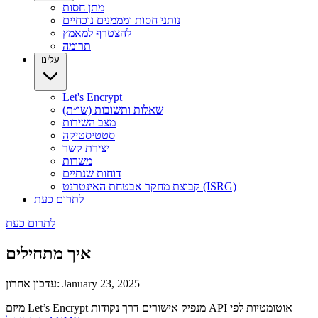
מתן חסות
נותני חסות ומממנים נוכחיים
להצטרף למאמץ
תרומה
עלינו
Let's Encrypt
שאלות ותשובות (שו״ת)
מצב השירות
סטטיסטיקה
יצירת קשר
משרות
דוחות שנתיים
קבוצת מחקר אבטחת האינטרנט (ISRG)
לתרום כעת
לתרום כעת
איך מתחילים
עדכון אחרון: January 23, 2025
מיזם Let’s Encrypt מנפיק אישורים דרך נקודות API אוטומטיות לפי