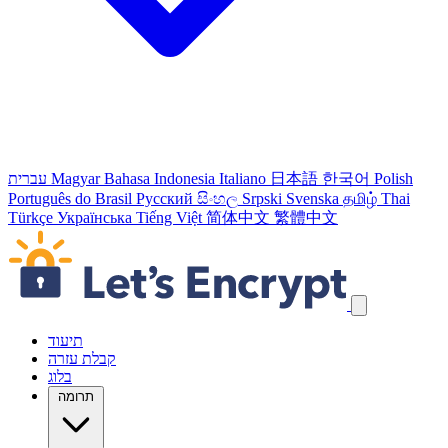
Polish
한국어
日本語
Italiano
Bahasa Indonesia
Magyar
עברית
Português do Brasil
Русский
සිංහල
Srpski
Svenska
தமிழ்
Thai
Türkçe
Українська
Tiếng Việt
简体中文
繁體中文
דילוג על קישורי הניווט
תיעוד
קבלת עזרה
בלוג
תרומה