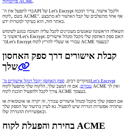
.
פרוטוקול ACME
כדי לתפעל את ה־API של Let’s Encrypt ולקבל אישור, צריך תוכנה
בשם „לקוח ACME”. אף אחד מהשלבים של קבל האישור לא מתבצע
באתר הזה, הוא בעיקר למטרות ידע.
השאלה הראשונה שאנשים מעוניינים לקבל עליה תשובה בנוגע לשימוש
ראשוני ב־Let’s Encrypt: האם ספק האחסון שלי מקבל ומנהל אישורים
מ־Let’s Encrypt עבורי או שעליי להריץ לקוח ACME בעצמי?
קבלת אישורים דרך ספק האחסון
שלך
במקרים רבים,
ספק האחסון יקבל וינהל אישורים מ־Let’s Encrypt
עבורם
. אם זה המצב שלך, הלקוח שלך מתפעל לקוח ACME ואין לך
צורך לקבל ולהפעיל תוכנת לקוח ACME בעצמך.
אם הספק שלך מקבל ומנהל אישורים עבורך, זה יקרה או אוטומאית או
שתהיה אפשרות הגדרה שיש להפעיל. נא לעיין בתיעוד של הספק שלך
ובאפשרויות ההגדרה שלו.
בחירת והפעלת לקוח ACME