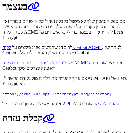
בעצמך
אם ספק האחסון שלך לא מטפל בקבלה וניהול של אישורים עבורך ואין
לך איך להריץ פקודות על השרת שלך עם הרשאות מספקות, אפשר
לבחור לקוח ACME ולהריץ אותו בעצמך כדי לקבל אישורים מ־Let’s
Encrypt.
. לאתר של
לקוח Certbot ACME
לרוב המשתמשים אנו ממליצים על
Certbot יש תיעוד מצוין והנחיות להפעלת Certbot.
אם מאיזושהי סיבה
מגוון אפשרויות רחב של תוכנות לקוח ACME
יש
Certbot לא עונה לצרכים שלך.
אם צריך להגדיר את הלקוח מול נקודת הגישה ל־ACME API של Let’s
Encrypt, היא:
https://acme-v02.api.letsencrypt.org/directory
שלנו תחילה.
API ההכנה להקמה
אנחנו ממליצים לערוך בדיקות מול
קבלת עזרה
אם יש לך שאלות בנוגע לבחירת לקוח ACME או בנוגע לשימוש בלקוח