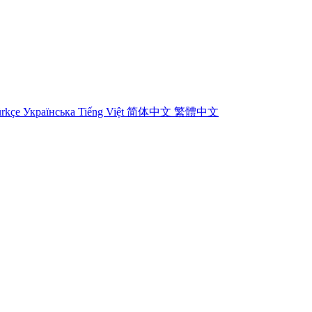
rkçe
Українська
Tiếng Việt
简体中文
繁體中文