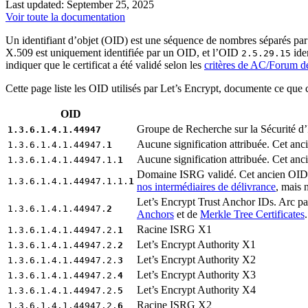
Last updated: September 25, 2025
Voir toute la documentation
Un identifiant d’objet (OID) est une séquence de nombres séparés par 
X.509 est uniquement identifiée par un OID, et l’OID
ide
2.5.29.15
indiquer que le certificat a été validé selon les
critères de AC/Forum d
Cette page liste les OID utilisés par Let’s Encrypt, documente ce que c
OID
Groupe de Recherche sur la Sécurité d’
1.3.6.1.4.1.44947
Aucune signification attribuée. Cet an
1.3.6.1.4.1.44947.
1
Aucune signification attribuée. Cet an
1.3.6.1.4.1.44947.1.
1
Domaine ISRG validé. Cet ancien OID ét
1.3.6.1.4.1.44947.1.1.
1
nos intermédiaires de délivrance
, mais n
Let’s Encrypt Trust Anchor IDs. Arc par
1.3.6.1.4.1.44947.
2
Anchors
et de
Merkle Tree Certificates
Racine ISRG X1
1.3.6.1.4.1.44947.2.
1
Let’s Encrypt Authority X1
1.3.6.1.4.1.44947.2.
2
Let’s Encrypt Authority X2
1.3.6.1.4.1.44947.2.
3
Let’s Encrypt Authority X3
1.3.6.1.4.1.44947.2.
4
Let’s Encrypt Authority X4
1.3.6.1.4.1.44947.2.
5
Racine ISRG X2
1.3.6.1.4.1.44947.2.
6