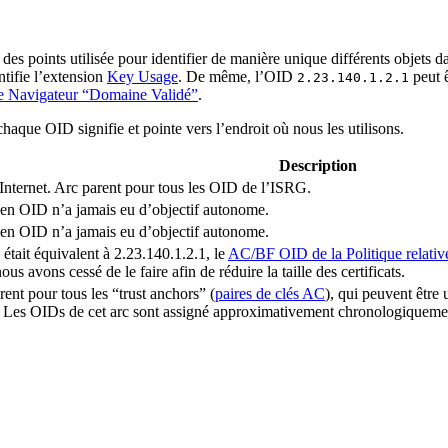
des points utilisée pour identifier de manière unique différents objets
ntifie l’extension
Key Usage
. De même, l’OID
peut ê
2.23.140.1.2.1
e Navigateur “Domaine Validé”
.
haque OID signifie et pointe vers l’endroit où nous les utilisons.
Description
Internet. Arc parent pour tous les OID de l’ISRG.
cien OID n’a jamais eu d’objectif autonome.
cien OID n’a jamais eu d’objectif autonome.
ait équivalent à 2.23.140.1.2.1, le
AC/BF OID de la Politique relativ
ous avons cessé de le faire afin de réduire la taille des certificats.
ent pour tous les “trust anchors” (
paires de clés AC
), qui peuvent être 
. Les OIDs de cet arc sont assigné approximativement chronologiquemen