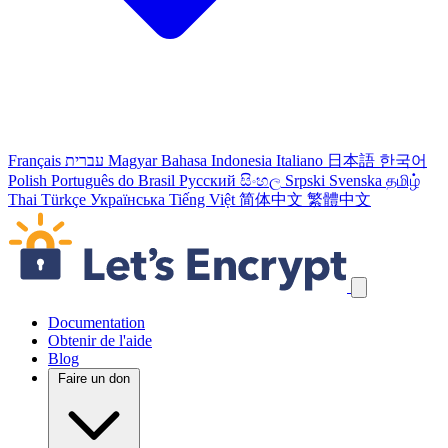
Français
עברית
Magyar
Bahasa Indonesia
Italiano
日本語
한국어
Polish
Português do Brasil
Русский
සිංහල
Srpski
Svenska
தமிழ்
Thai
Türkçe
Українська
Tiếng Việt
简体中文
繁體中文
Passer les liens de navigation
Documentation
Obtenir de l'aide
Blog
Faire un don