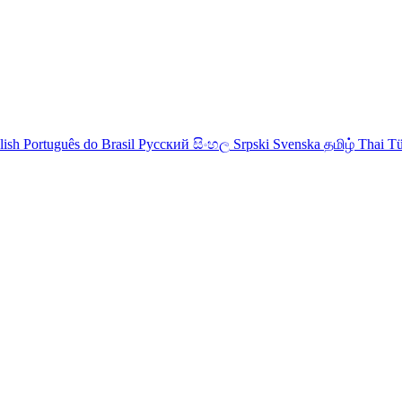
lish
Português do Brasil
Русский
සිංහල
Srpski
Svenska
தமிழ்
Thai
Tü