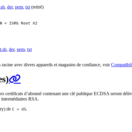
.sh
,
der
,
pem
,
txt
(retiré)
N = ISRG Root X2
t.sh
,
der
,
pem
,
txt
s racine avec divers appareils et magasins de confiance, voir
Compatibili
es)
Les certificats d’abonné contenant une clé publique ECDSA seront déliv
s intermédiaires RSA.
try) de
.
C = US