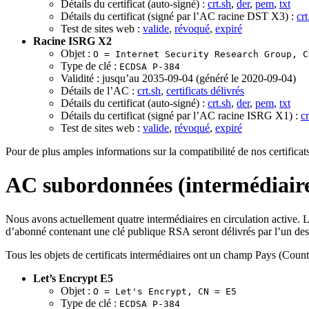
Détails du certificat (auto-signé) :
crt.sh
,
der
,
pem
,
txt
Détails du certificat (signé par l’AC racine DST X3) :
crt
Test de sites web :
valide
,
révoqué
,
expiré
Racine ISRG X2
Objet :
O = Internet Security Research Group, C
Type de clé :
ECDSA P-384
Validité : jusqu’au 2035-09-04 (généré le 2020-09-04)
Détails de l’AC :
crt.sh
,
certificats délivrés
Détails du certificat (auto-signé) :
crt.sh
,
der
,
pem
,
txt
Détails du certificat (signé par l’AC racine ISRG X1) :
cr
Test de sites web :
valide
,
révoqué
,
expiré
Pour de plus amples informations sur la compatibilité de nos certificat
AC subordonnées (intermédiair
Nous avons actuellement quatre intermédiaires en circulation active. 
d’abonné contenant une clé publique RSA seront délivrés par l’un de
Tous les objets de certificats intermédiaires ont un champ Pays (Coun
Let’s Encrypt E5
Objet :
O = Let's Encrypt, CN = E5
Type de clé :
ECDSA P-384