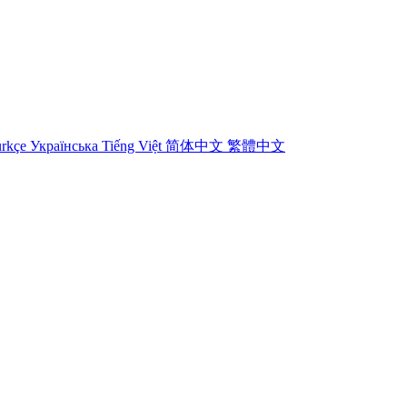
rkçe
Українська
Tiếng Việt
简体中文
繁體中文