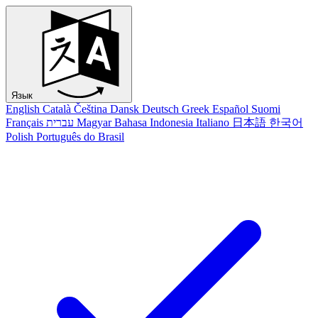
Язык
English
Català
Čeština
Dansk
Deutsch
Greek
Español
Suomi
Français
עברית
Magyar
Bahasa Indonesia
Italiano
日本語
한국어
Polish
Português do Brasil