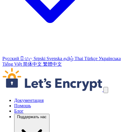
Русский
සිංහල
Srpski
Svenska
தமிழ்
Thai
Türkçe
Українська
Tiếng Việt
简体中文
繁體中文
Пропустить навигационные ссылки
Документация
Помощь
Блог
Поддержать нас