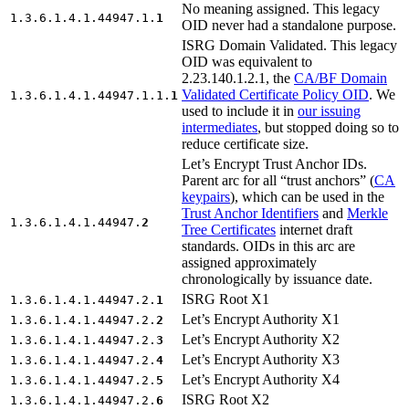
No meaning assigned. This legacy
1.3.6.1.4.1.44947.1.
1
OID never had a standalone purpose.
ISRG Domain Validated. This legacy
OID was equivalent to
2.23.140.1.2.1, the
CA/BF Domain
Validated Certificate Policy OID
. We
1.3.6.1.4.1.44947.1.1.
1
used to include it in
our issuing
intermediates
, but stopped doing so to
reduce certificate size.
Let’s Encrypt Trust Anchor IDs.
Parent arc for all “trust anchors” (
CA
keypairs
), which can be used in the
Trust Anchor Identifiers
and
Merkle
1.3.6.1.4.1.44947.
2
Tree Certificates
internet draft
standards. OIDs in this arc are
assigned approximately
chronologically by issuance date.
ISRG Root X1
1.3.6.1.4.1.44947.2.
1
Let’s Encrypt Authority X1
1.3.6.1.4.1.44947.2.
2
Let’s Encrypt Authority X2
1.3.6.1.4.1.44947.2.
3
Let’s Encrypt Authority X3
1.3.6.1.4.1.44947.2.
4
Let’s Encrypt Authority X4
1.3.6.1.4.1.44947.2.
5
ISRG Root X2
1.3.6.1.4.1.44947.2.
6