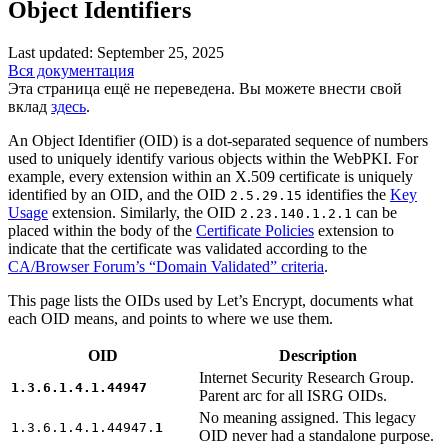
Object Identifiers
Last updated: September 25, 2025
Вся документация
Эта страница ещё не переведена. Вы можете внести свой
вклад
здесь
.
An Object Identifier (OID) is a dot-separated sequence of numbers
used to uniquely identify various objects within the WebPKI. For
example, every extension within an X.509 certificate is uniquely
identified by an OID, and the OID
identifies the
Key
2.5.29.15
Usage
extension. Similarly, the OID
can be
2.23.140.1.2.1
placed within the body of the
Certificate Policies
extension to
indicate that the certificate was validated according to the
CA/Browser Forum’s “Domain Validated” criteria
.
This page lists the OIDs used by Let’s Encrypt, documents what
each OID means, and points to where we use them.
OID
Description
Internet Security Research Group.
1.3.6.1.4.1.44947
Parent arc for all ISRG OIDs.
No meaning assigned. This legacy
1.3.6.1.4.1.44947.
1
OID never had a standalone purpose.