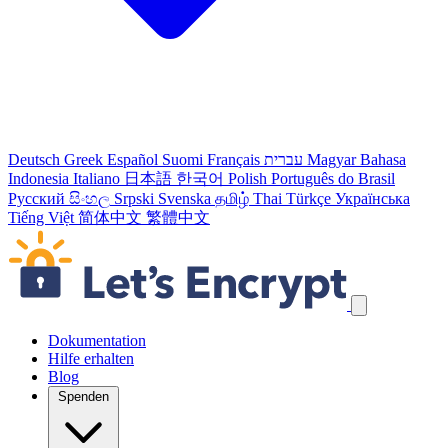
Deutsch
Greek
Español
Suomi
Français
עברית
Magyar
Bahasa
Indonesia
Italiano
日本語
한국어
Polish
Português do Brasil
Русский
සිංහල
Srpski
Svenska
தமிழ்
Thai
Türkçe
Українська
Tiếng Việt
简体中文
繁體中文
Navigation überspringen
Dokumentation
Hilfe erhalten
Blog
Spenden