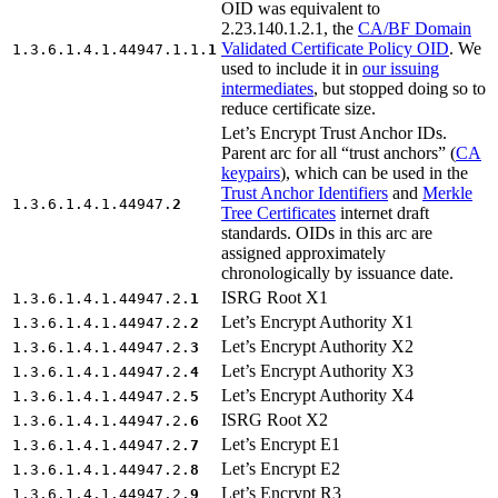
OID was equivalent to
2.23.140.1.2.1, the
CA/BF Domain
Validated Certificate Policy OID
. We
1.3.6.1.4.1.44947.1.1.
1
used to include it in
our issuing
intermediates
, but stopped doing so to
reduce certificate size.
Let’s Encrypt Trust Anchor IDs.
Parent arc for all “trust anchors” (
CA
keypairs
), which can be used in the
Trust Anchor Identifiers
and
Merkle
1.3.6.1.4.1.44947.
2
Tree Certificates
internet draft
standards. OIDs in this arc are
assigned approximately
chronologically by issuance date.
ISRG Root X1
1.3.6.1.4.1.44947.2.
1
Let’s Encrypt Authority X1
1.3.6.1.4.1.44947.2.
2
Let’s Encrypt Authority X2
1.3.6.1.4.1.44947.2.
3
Let’s Encrypt Authority X3
1.3.6.1.4.1.44947.2.
4
Let’s Encrypt Authority X4
1.3.6.1.4.1.44947.2.
5
ISRG Root X2
1.3.6.1.4.1.44947.2.
6
Let’s Encrypt E1
1.3.6.1.4.1.44947.2.
7
Let’s Encrypt E2
1.3.6.1.4.1.44947.2.
8
Let’s Encrypt R3
1.3.6.1.4.1.44947.2.
9