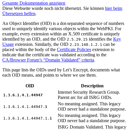
Gesamte Dokumentation anzeigen
Diese Webseite wurde noch nicht übersetzt. Sie können
hier beim
Übersetzen helfen
.
An Object Identifier (OID) is a dot-separated sequence of numbers
used to uniquely identify various objects within the WebPKI. For
example, every extension within an X.509 certificate is uniquely
identified by an OID, and the OID
identifies the
Key
2.5.29.15
Usage
extension. Similarly, the OID
can be
2.23.140.1.2.1
placed within the body of the
Certificate Policies
extension to
indicate that the certificate was validated according to the
CA/Browser Forum’s “Domain Validated” criteria
.
This page lists the OIDs used by Let’s Encrypt, documents what
each OID means, and points to where we use them.
OID
Description
Internet Security Research Group.
1.3.6.1.4.1.44947
Parent arc for all ISRG OIDs.
No meaning assigned. This legacy
1.3.6.1.4.1.44947.
1
OID never had a standalone purpose.
No meaning assigned. This legacy
1.3.6.1.4.1.44947.1.
1
OID never had a standalone purpose.
ISRG Domain Validated. This legacy