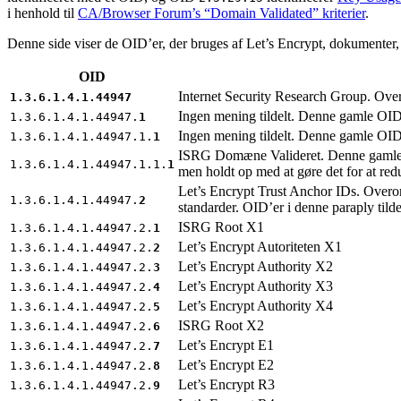
i henhold til
CA/Browser Forum’s “Domain Validated” kriterier
.
Denne side viser de OID’er, der bruges af Let’s Encrypt, dokumenter
OID
Internet Security Research Group. Over
1.3.6.1.4.1.44947
Ingen mening tildelt. Denne gamle OID 
1.3.6.1.4.1.44947.
1
Ingen mening tildelt. Denne gamle OID 
1.3.6.1.4.1.44947.1.
1
ISRG Domæne Valideret. Denne gamle O
1.3.6.1.4.1.44947.1.1.
1
men holdt op med at gøre det for at reduc
Let’s Encrypt Trust Anchor IDs. Overord
1.3.6.1.4.1.44947.
2
standarder. OID’er i denne paraply tilde
ISRG Root X1
1.3.6.1.4.1.44947.2.
1
Let’s Encrypt Autoriteten X1
1.3.6.1.4.1.44947.2.
2
Let’s Encrypt Authority X2
1.3.6.1.4.1.44947.2.
3
Let’s Encrypt Authority X3
1.3.6.1.4.1.44947.2.
4
Let’s Encrypt Authority X4
1.3.6.1.4.1.44947.2.
5
ISRG Root X2
1.3.6.1.4.1.44947.2.
6
Let’s Encrypt E1
1.3.6.1.4.1.44947.2.
7
Let’s Encrypt E2
1.3.6.1.4.1.44947.2.
8
Let’s Encrypt R3
1.3.6.1.4.1.44947.2.
9