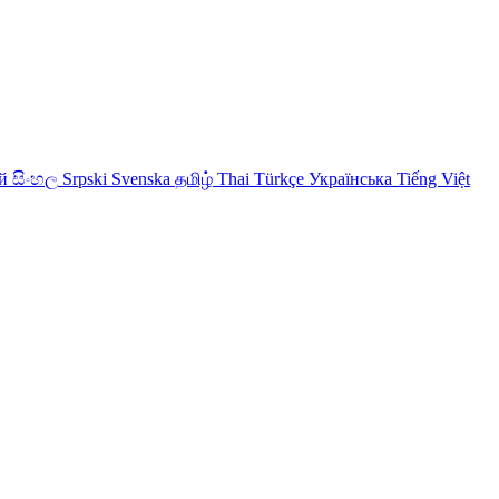
й
සිංහල
Srpski
Svenska
தமிழ்
Thai
Türkçe
Українська
Tiếng Việt