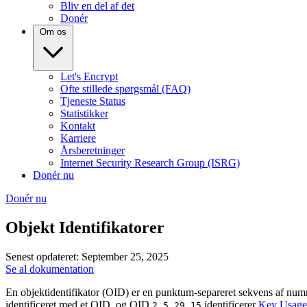
Bliv en del af det
Donér
Om os
Let's Encrypt
Ofte stillede spørgsmål (FAQ)
Tjeneste Status
Statistikker
Kontakt
Karriere
Årsberetninger
Internet Security Research Group (ISRG)
Donér nu
Donér nu
Objekt Identifikatorer
Senest opdateret: September 25, 2025
Se al dokumentation
En objektidentifikator (OID) er en punktum-separeret sekvens af numre,
identificeret med et OID, og OID
identificerer
Key Usage
2.5.29.15