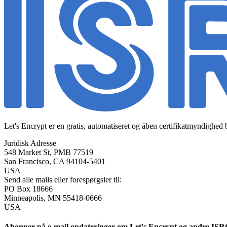
Let's Encrypt er en gratis, automatiseret og åben certifikatmyndighed b
Juridisk Adresse
548 Market St, PMB 77519
San Francisco
,
CA
94104-5401
USA
Send alle mails eller forespørgsler til:
PO Box 18666
Minneapolis
,
MN
55418-0666
USA
Abonner på e-mail opdateringer om Let's Encrypt og andre ISR