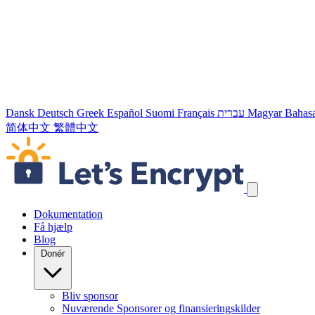
Dansk
Deutsch
Greek
Español
Suomi
Français
עברית
Magyar
Bahasa
简体中文
繁體中文
Spring navigation links over
Dokumentation
Få hjælp
Blog
Donér
Bliv sponsor
Nuværende Sponsorer og finansieringskilder