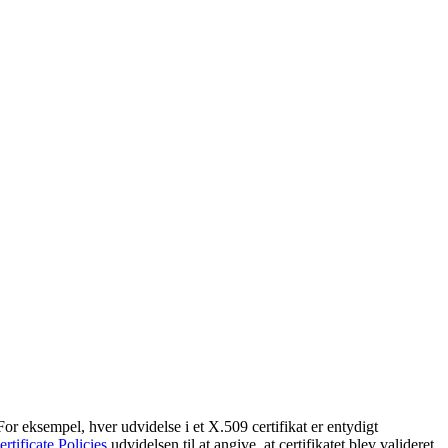
or eksempel, hver udvidelse i et X.509 certifikat er entydigt
ertificate Policies
udvidelsen til at angive, at certifikatet blev valideret