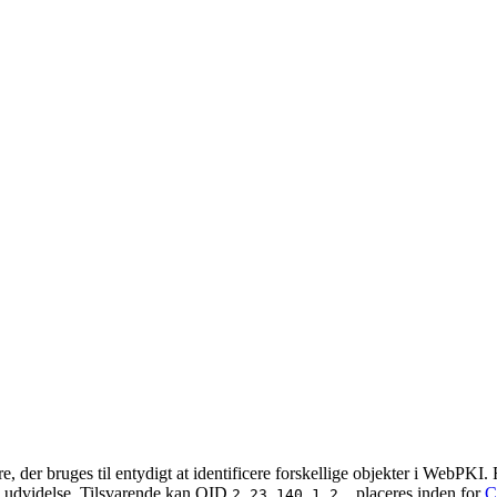
 der bruges til entydigt at identificere forskellige objekter i WebPKI. F
udvidelse. Tilsvarende kan OID
placeres inden for
C
2.23.140.1.2.