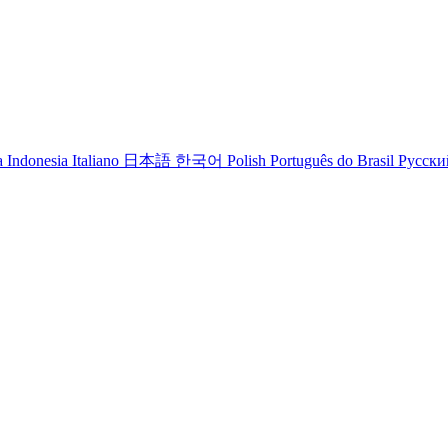
 Indonesia
Italiano
日本語
한국어
Polish
Português do Brasil
Русски