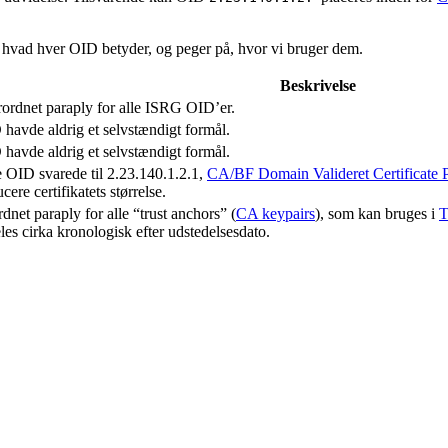
, hvad hver OID betyder, og peger på, hvor vi bruger dem.
Beskrivelse
ordnet paraply for alle ISRG OID’er.
havde aldrig et selvstændigt formål.
havde aldrig et selvstændigt formål.
ID svarede til 2.23.140.1.2.1,
CA/BF Domain Valideret Certificate 
ere certifikatets størrelse.
net paraply for alle “trust anchors” (
CA keypairs
), som kan bruges i
T
les cirka kronologisk efter udstedelsesdato.