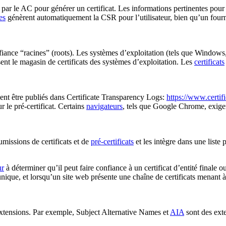
 par le
AC
pour générer un certificat. Les informations pertinentes pou
es
génèrent automatiquement la CSR pour l’utilisateur, bien qu’un fou
nfiance
“racines” (roots)
. Les systèmes d’exploitation (tels que Window
sent le magasin de certificats des systèmes d’exploitation. Les
certificats
vent être publiés dans Certificate Transparency Logs:
https://www.certif
r le pré-certificat. Certains
navigateurs
, tels que Google Chrome, exigent 
umissions de certificats et de
pré-certificats
et les intègre dans une liste 
ur
à déterminer qu’il peut faire confiance à un certificat d’entité finale o
nique, et lorsqu’un site web présente une chaîne de certificats menant à u
 extensions. Par exemple,
Subject Alternative Names
et
AIA
sont des ext