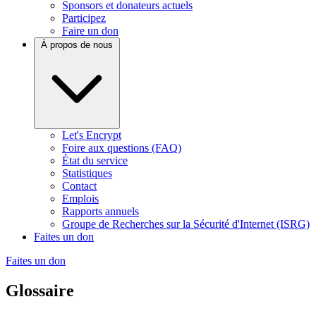
Sponsors et donateurs actuels
Participez
Faire un don
À propos de nous
Let's Encrypt
Foire aux questions (FAQ)
État du service
Statistiques
Contact
Emplois
Rapports annuels
Groupe de Recherches sur la Sécurité d'Internet (ISRG)
Faites un don
Faites un don
Glossaire