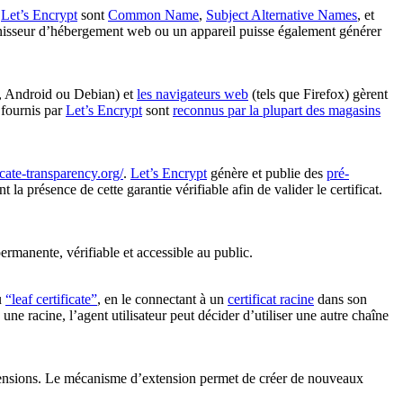
r
Let’s Encrypt
sont
Common Name
,
Subject Alternative Names
, et
rnisseur d’hébergement web ou un appareil puisse également générer
s, Android ou Debian) et
les navigateurs web
(tels que Firefox) gèrent
fournis par
Let’s Encrypt
sont
reconnus par la plupart des magasins
icate-transparency.org/
.
Let’s Encrypt
génère et publie des
pré-
la présence de cette garantie vérifiable afin de valider le certificat.
permanente, vérifiable et accessible au public.
u
“leaf certificate”
, en le connectant à un
certificat racine
dans son
ne racine, l’agent utilisateur peut décider d’utiliser une autre chaîne
ensions. Le mécanisme d’extension permet de créer de nouveaux