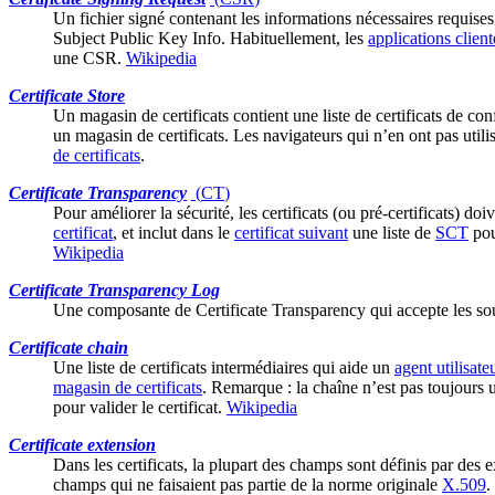
Un fichier signé contenant les informations nécessaires requises
Subject Public Key Info. Habituellement, les
applications client
une CSR.
Wikipedia
Certificate Store
Un magasin de certificats contient une liste de certificats de co
un magasin de certificats. Les navigateurs qui n’en ont pas utili
de certificats
.
Certificate Transparency
(
CT
)
Pour améliorer la sécurité, les certificats (ou
pré-certificats
) doi
certificat
, et inclut dans le
certificat suivant
une liste de
SCT
pou
Wikipedia
Certificate Transparency Log
Une composante de
Certificate Transparency
qui accepte les so
Certificate chain
Une liste de
certificats intermédiaires
qui aide un
agent utilisate
magasin de certificats
. Remarque : la chaîne n’est pas toujours u
pour valider le certificat.
Wikipedia
Certificate extension
Dans les certificats, la plupart des champs sont définis par des
champs qui ne faisaient pas partie de la norme originale
X.509
.