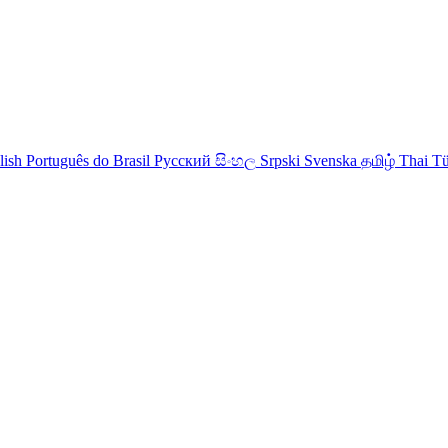
lish
Português do Brasil
Русский
සිංහල
Srpski
Svenska
தமிழ்
Thai
Tü