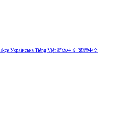
rkçe
Українська
Tiếng Việt
简体中文
繁體中文