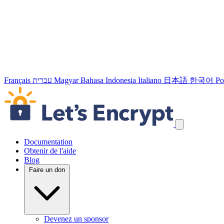
Français
עברית
Magyar
Bahasa Indonesia
Italiano
日本語
한국어
Po
Passer les liens de navigation
Documentation
Obtenir de l'aide
Blog
Faire un don
Devenez un sponsor