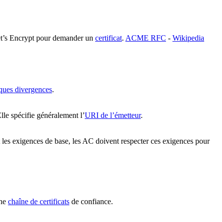
Let’s Encrypt pour demander un
certificat
.
ACME RFC
-
Wikipedia
ques divergences
.
Elle spécifie généralement l’
URI de l’émetteur
.
 les exigences de base, les AC doivent respecter ces exigences pour
une
chaîne de certificats
de confiance.