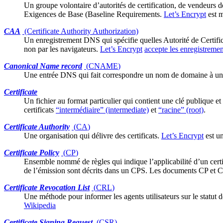
Un groupe volontaire d’autorités de certification, de vendeurs 
Exigences de Base (Baseline Requirements
.
Let’s Encrypt
est 
CAA
(Certificate Authority Authorization)
Un enregistrement DNS qui spécifie quelles
Autorité de Certifi
non par les navigateurs.
Let’s Encrypt
accepte les enregistrem
Canonical Name record
(
CNAME
)
Une entrée DNS qui fait correspondre un nom de domaine à un
Certificate
Un fichier au format
particulier
qui contient une clé publique et 
certificats
“intermédiaire” (intermediate)
et
“racine” (root)
.
Certificate Authority
(
CA
)
Une organisation qui délivre des
certificats
.
Let’s Encrypt
est un
Certificate Policy
(
CP
)
Ensemble nommé de règles qui indique l’applicabilité d’un certi
de l’émission sont décrits dans un
CPS
. Les documents CP et C
Certificate Revocation List
(
CRL
)
Une méthode pour informer les
agents utilisateurs
sur le statut 
Wikipedia
Certificate Signing Request
(
CSR
)