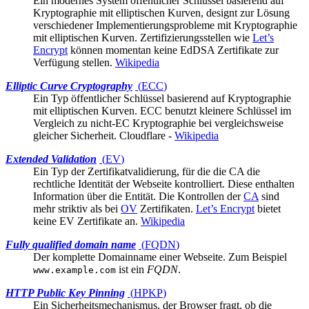
Ein modernes System öffentlicher Schlüssel basierend auf
Kryptographie mit elliptischen Kurven, designt zur Lösung
verschiedener
Implementierungsprobleme
mit Kryptographie
mit elliptischen Kurven. Zertifizierungsstellen wie
Let’s
Encrypt
können momentan keine EdDSA Zertifikate zur
Verfügung stellen.
Wikipedia
Elliptic Curve Cryptography
(
ECC
)
Ein Typ öffentlicher Schlüssel basierend auf Kryptographie
mit elliptischen Kurven. ECC benutzt kleinere Schlüssel im
Vergleich zu nicht-EC Kryptographie bei vergleichsweise
gleicher Sicherheit.
Cloudflare
-
Wikipedia
Extended Validation
(
EV
)
Ein Typ der Zertifikatvalidierung, für die die
CA
die
rechtliche Identität der Webseite kontrolliert. Diese enthalten
Information über die Entität. Die Kontrollen der
CA
sind
mehr striktiv als bei
OV
Zertifikaten.
Let’s Encrypt
bietet
keine EV Zertifikate an.
Wikipedia
Fully qualified domain name
(
FQDN
)
Der komplette Domainname einer Webseite. Zum Beispiel
ist ein
FQDN
.
www.example.com
HTTP Public Key Pinning
(
HPKP
)
Ein Sicherheitsmechanismus, der Browser fragt, ob die