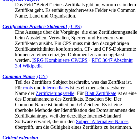
Das Feld “Betreff” eines Zertifikats gibt an, worum es in dem
Zertifikat geht. Es enthät typischerweise Felder wie
Common
Name
, Land und Organisation.
Certification Practice Statement
(
CPS
)
Eine Aussage über die Vorgänge, die eine Zertifizierungsstelle
beim Ausstellen, Verwalten, Sperren und Erneuern von
Zertifikaten ausübt. Ein CPS muss mit den dazugehörigen
Zertifikatsrichtlinien
konform sein. CP- und CPS-Dokumente
können zu einem einzigen Dokument zusammengefasst
werden.
ISRG Kombinierte CP/CPS
-
RFC 3647 Abschnitt
3.4
Wikipedia
Common Name
(
CN
)
Teil des Zertifikats
Subject
beschreibt, was das Zertfikat ist.
Für
roots
und
intermediates
ist es ein menschen-lesbarer
Name der
Zertifizierungsstelle
. Für
Blatt-Zertifikate
ist es eine
des Domainnamens des Zertifikats. Beachten Sie: Der
Common Name ist limitiert auf 63 Zeichen. Es ist eine
überholte Methode der Identifikation des Domainnamens des
Zertifikatantrags, weil der derzeitige Internet-Standard
Software erwartet, die nur den
Subject Alternative Names
überprüft, um die Gültigkeit eines Zertifikats zu bestimmen.
Critical extension