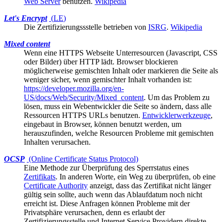
Web Server
benutzen.
Wikipedia
Let's Encrypt
(
LE
)
Die
Zertifizierungssstelle
betrieben von
ISRG
.
Wikipedia
Mixed content
Wenn eine HTTPS Webseite Unterresourcen (Javascript, CSS
oder Bilder) über HTTP lädt.
Browser
blockieren
möglicherweise gemischten Inhalt oder markieren die Seite als
weniger sicher, wenn gemischter Inhalt vorhanden ist:
https://developer.mozilla.org/en-
US/docs/Web/Security/Mixed_content
. Um das Problem zu
lösen, muss ein Webentwickler die Seite so ändern, dass alle
Ressourcen HTTPS URLs benutzen.
Entwicklerwerkzeuge
,
eingebaut in Browser, können benutzt werden, um
herauszufinden, welche Resourcen Probleme mit gemischten
Inhalten verursachen.
OCSP
(Online Certificate Status Protocol)
Eine Methode zur Überprüfung des
Sperrstatus
eines
Zertifikats
. In anderen Worte, ein Weg zu überprüfen, ob eine
Certificate Authority
anzeigt, dass das Zertifikat nicht länger
gültig sein sollte, auch wenn das Ablaufdatum noch nicht
erreicht ist. Diese Anfragen können Probleme mit der
Privatsphäre verursachen, denn es erlaubt der
Zertifizierungsstelle und Internet Service Providern direkte