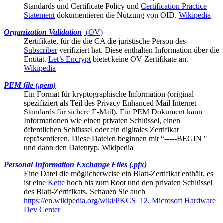
Standards und
Certificate Policy
und
Certification Practice
Statement
dokumentieren die Nutzung von OID.
Wikipedia
Organization Validation
(
OV
)
Zertifikate, für die die
CA
die juristische Person des
Subscriber
verifiziert hat. Diese enthalten Information über die
Entität.
Let’s Encrypt
bietet keine OV Zertifikate an.
Wikipedia
PEM file (.pem)
Ein Format für kryptographische Information (original
spezifiziert als Teil des Privacy Enhanced Mail Internet
Standards für sichere E-Mail). Ein PEM Dokument kann
Informationen wie einen privaten Schlüssel, einen
öffentlichen Schlüssel oder ein digitales Zertifikat
repräsentieren. Diese Dateien beginnen mit “-----BEGIN "
und dann den Datentyp.
Wikipedia
Personal Information Exchange Files (.pfx)
Eine Datei die möglicherweise ein
Blatt-Zertifikat
enthält, es
ist eine
Kette
hoch bis zum Root und den privaten Schlüssel
des Blatt-Zertifikats. Schauen Sie auch
https://en.wikipedia.org/wiki/PKCS_12
.
Microsoft Hardware
Dev Center