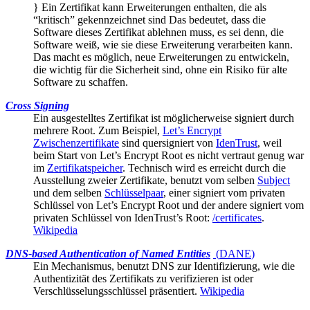
} Ein Zertifikat kann
Erweiterungen
enthalten, die als
“kritisch” gekennzeichnet sind Das bedeutet, dass die
Software dieses Zertifikat ablehnen muss, es sei denn, die
Software weiß, wie sie diese Erweiterung verarbeiten kann.
Das macht es möglich, neue Erweiterungen zu entwickeln,
die wichtig für die Sicherheit sind, ohne ein Risiko für alte
Software zu schaffen.
Cross Signing
Ein ausgestelltes Zertifikat ist möglicherweise signiert durch
mehrere
Root
. Zum Beispiel,
Let’s Encrypt
Zwischenzertifikate
sind quersigniert von
IdenTrust
, weil
beim Start von Let’s Encrypt Root es nicht vertraut genug war
im
Zertifikatspeicher
. Technisch wird es erreicht durch die
Ausstellung zweier Zertifikate, benutzt vom selben
Subject
und dem selben
Schlüsselpaar
, einer signiert vom privaten
Schlüssel von Let’s Encrypt Root und der andere signiert vom
privaten Schlüssel von IdenTrust’s Root:
/certificates
.
Wikipedia
DNS-based Authentication of Named Entities
(
DANE
)
Ein Mechanismus, benutzt DNS zur Identifizierung, wie die
Authentizität des
Zertifikats
zu verifizieren ist oder
Verschlüsselungsschlüssel präsentiert.
Wikipedia