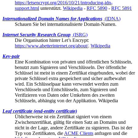
https://letsencrypt.org/2016/10/21/introducing-idn-
support.html
unterstützt.
Wikipedia
-
RFC 5890
-
RFC 5891
Internationalized Domain Names for Applications
(
IDNA
)
Schauen Sie bei
internationalisierte Domain-Namen
.
Internet Security Research Group
(
ISRG
)
Die Organisation hinter
Let’s Encrypt
:
https://www.abetterinternet.org/about/
.
Wikipedia
Key-pair
Eine Kombination von privaten und öffentlichen Schlüsseln,
benutzt zum Signieren und Verschlüsseln. Der öffentliche
Schlüssel ist meist in einem Zertifikat eingebunden, wobei der
private Schlüssel extra gespeichert und sicher aufbewahrt
wird. Ein Schlüsselpaar kann verwendet werden zum
Verschlüsseln und Entschlüsseln, zum Signieren und
Verifizieren von Daten oder Umkehren des zweiten
Schlüsseln, abhängig von der Applikation.
Wikipedia
Leaf certificate (end-entity certificate)
Üblicherweise ist ein Zertifikat signiert von einem
Zwischenzertifikat
, gültig für einen Satz an Domains und
nicht in der Lage, andere Zertifikate zu signieren. Das ist der
Typ von Zertifikaten, die
ACME Clients
anfragen und die