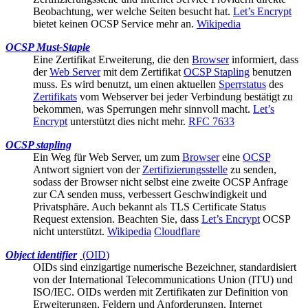
Beobachtung, wer welche Seiten besucht hat.
Let’s Encrypt
bietet keinen OCSP Service mehr an.
Wikipedia
OCSP Must-Staple
Eine
Zertifikat
Erweiterung, die den
Browser
informiert, dass
der
Web Server
mit dem Zertifikat
OCSP Stapling
benutzen
muss. Es wird benutzt, um einen aktuellen
Sperrstatus
des
Zertifikats
vom Webserver bei jeder Verbindung bestätigt zu
bekommen, was Sperrungen mehr sinnvoll macht.
Let’s
Encrypt
unterstützt dies nicht mehr.
RFC 7633
OCSP stapling
Ein Weg für
Web Server
, um zum
Browser
eine
OCSP
Antwort signiert von der
Zertifizierungsstelle
zu senden,
sodass der Browser nicht selbst eine zweite OCSP Anfrage
zur CA senden muss, verbessert Geschwindigkeit und
Privatsphäre. Auch bekannt als TLS Certificate Status
Request extension. Beachten Sie, dass
Let’s Encrypt
OCSP
nicht unterstützt.
Wikipedia
Cloudflare
Object identifier
(
OID
)
OIDs sind einzigartige numerische Bezeichner, standardisiert
von der International Telecommunications Union (ITU) und
ISO/IEC. OIDs werden mit Zertifikaten zur Definition von
Erweiterungen, Feldern und Anforderungen. Internet