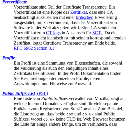
Precertificate
Vorzertifikate sind Teil der
Certificate Transparency
. Ein
Vorzertifikat ist eine Kopie des
Zertifikat
, dass eine CA
beabsichtigt auszustellen mit einer
kritischen
Erweiterung
ausgestattet, um zu verhindern, dass das Vorzertifikat von
Software in der Welt akzeptiert wird. Eine CA sendet ein
Vorzertifikat zum
CT logs
in Austausch für
SCTs
. Da ein
Vorzertifikat nicht identisch ist mit seinem korrespondierenden
Zertifikat, loggt Certificate Transparency am Ende beide.
RFC 6962 Section 3.1
Profile
Ein Profil ist eine Sammlung von Eigenschaften, die sowohl
die Validierung als auch den endgültigen Inhalt eines
Zertifikats beeinflussen. In der
Profil-Dokumentation
finden
Sie Beschreibungen der einzelnen Profile, deren
Auswirkungen und Hinweise zur Auswahl.
Public Suffix List
(
PSL
)
Eine Liste von
Public Suffixes
verwaltet von Mozilla, zeigt an,
welche Internet-Domains verfügbar sind für viele separate
Entitäten zum Registrieren von Sub-Domains. Zum Beispiel,
die Liste zeigt an, dass beide
und
sind Public
com
co.uk
Suffixes, wobei
keine TLD ist. Web Browser benutzen
co.uk
die Liste für einige andere Dinge, um zu verhindern, dass