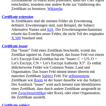
Zertifikatkette zu einem Root präsentiert, kann der User Agent
entscheiden, trotzdem eine andere Kette zur Validierung des
Zertifikats zu benutzen.
Wikipedia
Certificate extension
In Zertifikaten sind die meisten Felder als Erweiterung
definiert. Erweiterungen sind, zum Beispiel, die
Subject
Alternative Names
und
AIA
. Der Erweiterungsmechanismus
erlaubt das Erstellen neuer Felder, die nicht Teil des originalen
X.509
Standard sind.
Certificate issuer
Das “Issuer” Feld eines Zertifikats beschreibt, womit das
Zertifikat signiert ist. Zum Beispiel, das Issuer Feld von einem
Let’s Encrypt End-Zertifikat hat ein “Issuer: C = US, O =
Let’s Encrypt, CN = Let’s Encrypt Authority X3”. Es enthät
üblicherweise Felder wie
Common Name
, Land und
Organisation. Das Issuer Feld stimmt immer überein mit
manchen Zertifikats
Subject
Feld. Für
selbstsignierte
Zertifikate wie
Roots
ist der Issuer dasselbe wie das Subject.
Der Ausdruck “issuer” wird auch benutzt zum Identifizieren
eines Zertifikats, dass durch andere Zertifikate ausgestellt ist
(ein
Zwischenzertifikat
oder Root), oder einer Organisation,
die Zertifikate ausstellt.
Certificate subject