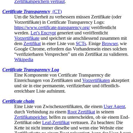
Zertifikatspeichern vertraut
.
Certificate Transparency
(
CT
)
Um die Sicherheit zu verbessern müssen Zertifikate (oder
Vorzertifikate
) in Certificate Transparency Logs:
https://www.certificate-transparency.org/
veröffentlicht
werden.
Let’s Encrypt
generiert und veröffentlicht
Vorzertifikate
und speichert sie anschliessend zusammen mit
dem
Zertifikat
in einer Liste von
SCTs
. Einige
Browser
, wie
Google Chrome, erfordern das Vorhandensein eines solchen
“verifizierbaren Versprechen” um ein Zertifikat zu validieren.
Wikipedia
Certificate Transparency Log
Eine Komponente von
Certificate Transparency
die
Einreichungen von Zertifikaten und
Vorzertifikaten
akzeptiert
und sie in eine permanente, verifizierbare und öffentlich-
erreichbare Liste aufnimmt.
Certificate chain
Eine Liste von
Zwischenzertifikaten
, die einem
User Agent
,
durch Verbindung zu einem
Root Zertifikat
in seinem
Zertifikatspeicher
, helfen zu unterscheiden, ob sie einem End-
Zertifikat oder
Leaf-Zertifikat
vertrauen. Zu beachten: Die
Kette ist nicht immer dieselbe und wenn eine Website eine