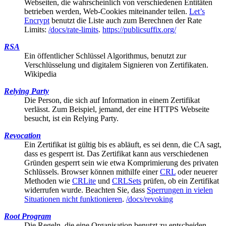
Webseiten, die wahrscheinlich von verschiedenen Entitäten
betrieben werden, Web-Cookies miteinander teilen.
Let’s
Encrypt
benutzt die Liste auch zum Berechnen der Rate
Limits:
/docs/rate-limits
.
https://publicsuffix.org/
RSA
Ein öffentlicher Schlüssel Algorithmus, benutzt zur
Verschlüsselung und digitalem Signieren von Zertifikaten.
Wikipedia
Relying Party
Die Person, die sich auf Information in einem Zertifikat
verlässt. Zum Beispiel, jemand, der eine HTTPS Webseite
besucht, ist ein Relying Party.
Revocation
Ein Zertifikat ist gültig bis es abläuft, es sei denn, die
CA
sagt,
dass es gesperrt ist. Das Zertifikat kann aus verschiedenen
Gründen gesperrt sein wie etwa Komprimierung des privaten
Schlüssels. Browser können mithilfe einer
CRL
oder neuerer
Methoden wie
CRLite
und
CRLSets
prüfen, ob ein Zertifikat
widerrufen wurde. Beachten Sie, dass
Sperrungen in vielen
Situationen nicht funktionieren
.
/docs/revoking
Root Program
Die Regeln, die eine Organisation benutzt zu entscheiden,