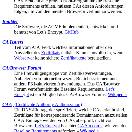
CAs. Seitdem alle großen
Root-Programme
die Baseline
Requirements erfüllen, müssen CAs diesen Anforderungen
folgen, um von den meisten Browsern vertraut zu werden.
Boulder
Die Software, die ACME implementiert, entwickelt und
benutzt von
Let’s Encrypt
.
GitHub
CA Issuers
Teil vom
AIA
-Feld, welches Informationen über den
Aussteller des
Zertifikats
enthält. Kann sinnvoll sein, wenn
Webserver
keine sichere
Zertifikatkette
bereitstellen.
CA/Browser Forum
Eine Freiwilligengruppe von Zertifikatverwaltungen,
Anbietern von Internetbrowsern, Betriebssystemen und
andere PKI-aktivierten Anwendungen. Das CA/Browser
Forum veröffentlicht die
Baseline Requirements
.
Let’s
Encrypt
ist ein Mitglied des CA/Browser Forums.
Wikipedia
CAA
(Certificate Authority Authorization)
Ein DNS-Eintrag, der spezifiziert, welche
CAs
erlaubt sind,
Zertifikate für korrespendierende Domainnamen auszustellen.
CAA-Einträge werden von CAs überprüft, nicht von
Browsern.
Let’s Encrypt
beachtet
CAA records
, wie von den
Baseline Requirements
gefordert. -
Wikipedia