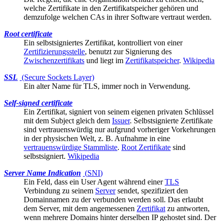
welche Zertifikate in den
Zertifikatspeicher
gehören und
demzufolge welchen CAs in ihrer Software vertraut werden.
Root certificate
Ein
selbstsigniertes
Zertifikat, kontrolliert von einer
Zertifizierungsstelle
, benutzt zur Signierung des
Zwischenzertifikats
und liegt im
Zertifikatspeicher
.
Wikipedia
SSL
(Secure Sockets Layer)
Ein alter Name für
TLS
, immer noch in Verwendung.
Self-signed certificate
Ein Zertifikat, signiert von seinem eigenen privaten Schlüssel
mit dem
Subject
gleich dem
Issuer
. Selbstsignierte Zertifikate
sind vertrauenswürdig nur aufgrund vorheriger Vorkehrungen
in der physischen Welt, z. B. Aufnahme in eine
vertrauenswürdige Stammliste
.
Root Zertifikate
sind
selbstsigniert.
Wikipedia
Server Name Indication
(
SNI
)
Ein Feld, dass ein
User Agent
während einer
TLS
Verbindung zu seinem
Server
sendet, spezifiziert den
Domainnamen zu der verbunden werden soll. Das erlaubt
dem Server, mit dem angemessenen
Zertifikat
zu antworten,
wenn mehrere Domains hinter derselben IP gehostet sind. Der