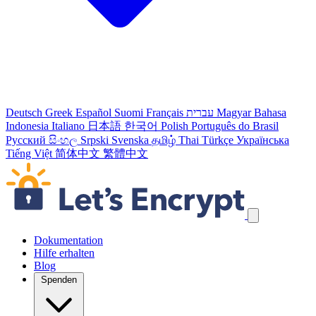
Deutsch
Greek
Español
Suomi
Français
עברית
Magyar
Bahasa
Indonesia
Italiano
日本語
한국어
Polish
Português do Brasil
Русский
සිංහල
Srpski
Svenska
தமிழ்
Thai
Türkçe
Українська
Tiếng Việt
简体中文
繁體中文
Navigation überspringen
Dokumentation
Hilfe erhalten
Blog
Spenden