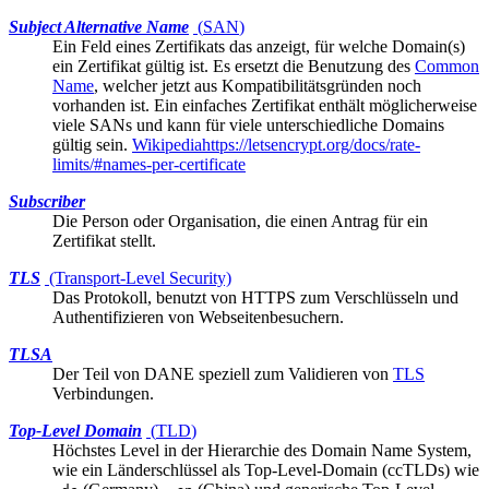
Subject Alternative Name
(
SAN
)
Ein Feld eines
Zertifikats
das anzeigt, für welche Domain(s)
ein Zertifikat gültig ist. Es ersetzt die Benutzung des
Common
Name
, welcher jetzt aus Kompatibilitätsgründen noch
vorhanden ist. Ein einfaches Zertifikat enthält möglicherweise
viele SANs und kann für viele unterschiedliche Domains
gültig sein.
Wikipedia
https://letsencrypt.org/docs/rate-
limits/#names-per-certificate
Subscriber
Die Person oder Organisation, die einen Antrag für ein
Zertifikat stellt.
TLS
(Transport-Level Security)
Das Protokoll, benutzt von HTTPS zum Verschlüsseln und
Authentifizieren von Webseitenbesuchern.
TLSA
Der Teil von
DANE
speziell zum Validieren von
TLS
Verbindungen.
Top-Level Domain
(
TLD
)
Höchstes Level in der Hierarchie des Domain Name System,
wie ein Länderschlüssel als Top-Level-Domain (ccTLDs) wie