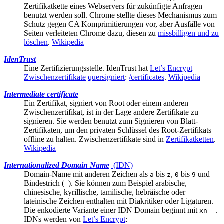
Zertifikatkette
eines Webservers für zukünfigte Anfragen
benutzt werden soll. Chrome stellte dieses Mechanismus zum
Schutz gegen CA Komprimitierungen vor, aber Ausfälle von
Seiten verleiteten Chrome dazu, diesen zu
missbilligen und zu
löschen
.
Wikipedia
IdenTrust
Eine
Zertifizierungsstelle
. IdenTrust hat
Let’s Encrypt
Zwischenzertifikate
quersigniert
:
/certificates
.
Wikipedia
Intermediate certificate
Ein Zertifikat, signiert von
Root
oder einem anderen
Zwischenzertifikat, ist in der Lage andere Zertifikate zu
signieren. Sie werden benutzt zum Signieren von Blatt-
Zertifikaten, um den privaten Schlüssel des Root-Zertifikats
offline zu halten. Zwischenzertifikate sind in
Zertifikatketten
.
Wikipedia
Internationalized Domain Name
(
IDN
)
Domain-Name mit anderen Zeichen als
bis
,
bis
und
a
z
0
9
Bindestrich (
). Sie können zum Beispiel arabische,
-
chinesische, kyrillische, tamilische, hebräische oder
lateinische Zeichen enthalten mit Diakritiker oder Ligaturen.
Die enkodierte Variante einer IDN Domain beginnt mit
.
xn--
IDNs werden von
Let’s Encrypt
: