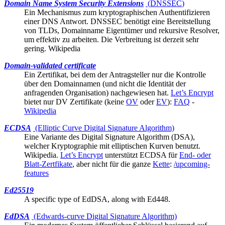
Domain Name System Security Extensions
(
DNSSEC
)
Ein Mechanismus zum kryptographischen Authentifizieren
einer DNS Antwort. DNSSEC benötigt eine Bereitstellung
von TLDs, Domainname Eigentümer und rekursive Resolver,
um effektiv zu arbeiten. Die Verbreitung ist derzeit sehr
gering.
Wikipedia
Domain-validated certificate
Ein
Zertifikat
, bei dem der Antragsteller nur die Kontrolle
über den Domainnamen (und nicht die Identität der
anfragenden Organisation) nachgewiesen hat.
Let’s Encrypt
bietet nur DV Zertifikate (keine
OV
oder
EV
):
FAQ
-
Wikipedia
ECDSA
(Elliptic Curve Digital Signature Algorithm)
Eine Variante des Digital Signature Algorithm (DSA),
welcher Kryptographie mit elliptischen Kurven benutzt.
Wikipedia
.
Let’s Encrypt
unterstützt ECDSA für
End- oder
Blatt-Zertfikate
, aber nicht für die ganze
Kette
:
/upcoming-
features
Ed25519
A specific type of
EdDSA
, along with Ed448.
EdDSA
(Edwards-curve Digital Signature Algorithm)