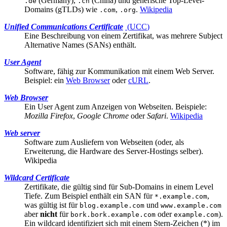
(Germany),
(China) und generische Top-Level-
.de
.cn
Domains (gTLDs) wie
,
.
Wikipedia
.com
.org
Unified Communications Certificate
(
UCC
)
Eine Beschreibung von einem Zertifikat, was mehrere
Subject
Alternative Names (SANs)
enthält.
User Agent
Software, fähig zur Kommunikation mit einem
Web Server
.
Beispiel: ein
Web Browser
oder
cURL
.
Web Browser
Ein
User Agent
zum Anzeigen von Webseiten. Beispiele:
Mozilla Firefox
,
Google Chrome
oder
Safari
.
Wikipedia
Web server
Software zum Ausliefern von Webseiten (oder, als
Erweiterung, die Hardware des Server-Hostings selber).
Wikipedia
Wildcard Certificate
Zertifikate, die gültig sind für Sub-Domains in einem Level
Tiefe. Zum Beispiel enthält ein
SAN
für
,
*.example.com
was gültig ist für
und
blog.example.com
www.example.com
aber
nicht
für
oder
).
bork.bork.example.com
example.com
Ein wildcard identifiziert sich mit einem Stern-Zeichen (*) im