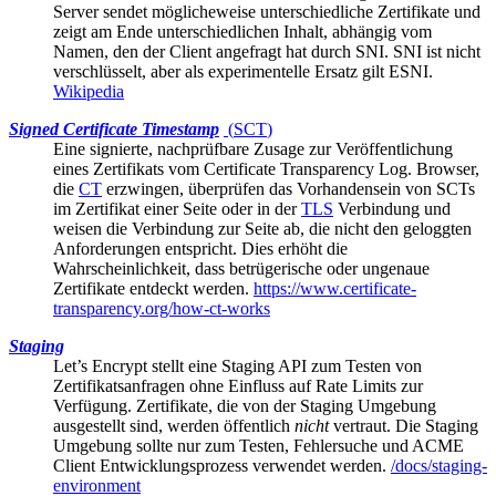
Server sendet möglicheweise unterschiedliche Zertifikate und
zeigt am Ende unterschiedlichen Inhalt, abhängig vom
Namen, den der Client angefragt hat durch SNI. SNI ist nicht
verschlüsselt, aber als experimentelle Ersatz gilt ESNI.
Wikipedia
Signed Certificate Timestamp
(
SCT
)
Eine signierte, nachprüfbare Zusage zur Veröffentlichung
eines Zertifikats vom
Certificate Transparency Log
. Browser,
die
CT
erzwingen, überprüfen das Vorhandensein von SCTs
im Zertifikat einer Seite oder in der
TLS
Verbindung und
weisen die Verbindung zur Seite ab, die nicht den geloggten
Anforderungen entspricht. Dies erhöht die
Wahrscheinlichkeit, dass betrügerische oder ungenaue
Zertifikate entdeckt werden.
https://www.certificate-
transparency.org/how-ct-works
Staging
Let’s Encrypt
stellt eine Staging API zum Testen von
Zertifikatsanfragen ohne Einfluss auf Rate Limits zur
Verfügung. Zertifikate, die von der Staging Umgebung
ausgestellt sind, werden öffentlich
nicht
vertraut. Die Staging
Umgebung sollte nur zum Testen, Fehlersuche und ACME
Client Entwicklungsprozess verwendet werden.
/docs/staging-
environment