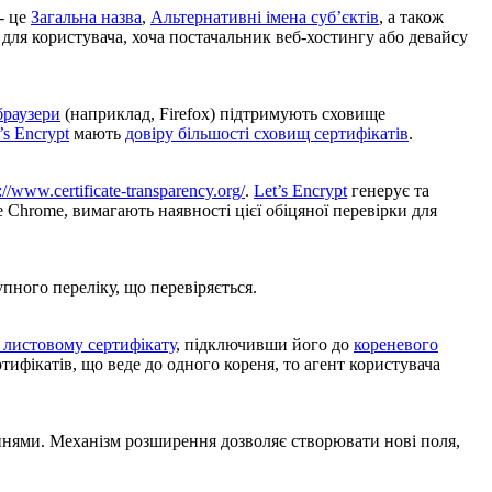
- це
Загальна назва
,
Альтернативні імена суб’єктів
, а також
для користувача, хоча постачальник веб-хостингу або девайсу
браузери
(наприклад, Firefox) підтримують сховище
’s Encrypt
мають
довіру більшості сховищ сертифікатів
.
://www.certificate-transparency.org/
.
Let’s Encrypt
генерує та
e Chrome, вимагають наявності цієї обіцяної перевірки для
упного переліку, що перевіряється.
 листовому сертифікату
, підключивши його до
кореневого
ифікатів, що веде до одного кореня, то агент користувача
нями. Механізм розширення дозволяє створювати нові поля,