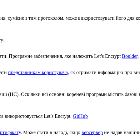
ня, сумісне з тим протоколом, може використовувати його для кому
ту
.
ати
. Програмне забезпечення, яке належить Let’s Encrypt
Boulder
,
зати
представникам користувача,
як отримати інформацію про ви
ції (ЦС). Оскільки всі основні
кореневі програми
містять базові
та використовується
Let’s Encrypt
.
GitHub
ертифікату
. Може стати в нагоді, якщо
вебсервер
не надав надій