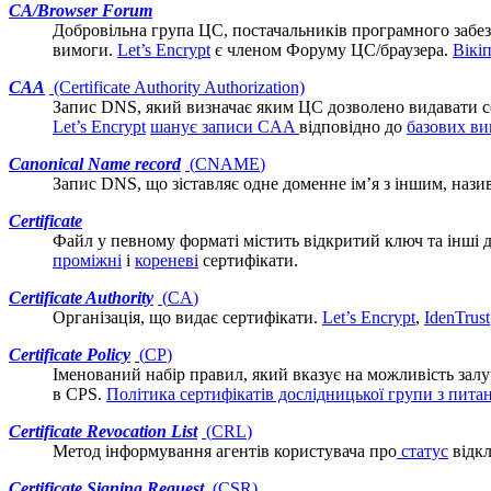
CA/Browser Forum
Добровільна група ЦС, постачальників програмного забез
вимоги
.
Let’s Encrypt
є членом Форуму ЦС/браузера.
Вікіп
CAA
(Certificate Authority Authorization)
Запис DNS, який визначає яким
ЦС
дозволено видавати се
Let’s Encrypt
шанує записи CAA
відповідно до
базових в
Canonical Name record
(
CNAME
)
Запис DNS, що зіставляє одне доменне ім’я з іншим, нази
Certificate
Файл у
певному форматі
містить відкритий ключ та інші 
проміжні
і
кореневі
сертифікати.
Certificate Authority
(
CA
)
Організація, що видає
сертифікати
.
Let’s Encrypt
,
IdenTrust
Certificate Policy
(
CP
)
Іменований набір правил, який вказує на можливість залу
в
CPS
.
Політика сертифікатів дослідницької групи з пита
Certificate Revocation List
(
CRL
)
Метод інформування
агентів користувача
про
статус
відк
Certificate Signing Request
(
CSR
)