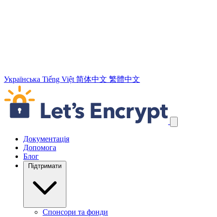
Українська
Tiếng Việt
简体中文
繁體中文
Пропустити навігаційні посилання
Документація
Допомога
Блог
Підтримати
Спонсори та фонди