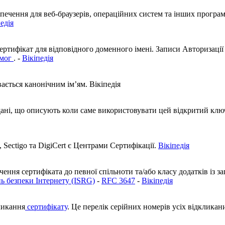
печення для веб-браузерів, операційних систем та інших прогр
едія
ртифікат для відповідного доменного імені. Записи Авторизації
имог
. -
Вікіпедія
вається канонічним ім’ям.
Вікіпедія
дані, що описують коли саме використовувати цей відкритий кл
, Sectigo та DigiCert є Центрами Сертифікації.
Вікіпедія
чення сертифіката до певної спільноти та/або класу додатків із 
нь безпеки Інтернету (ISRG)
-
RFC 3647
-
Вікіпедія
ликання
сертифікату
. Це перелік серійних номерів усіх відклика