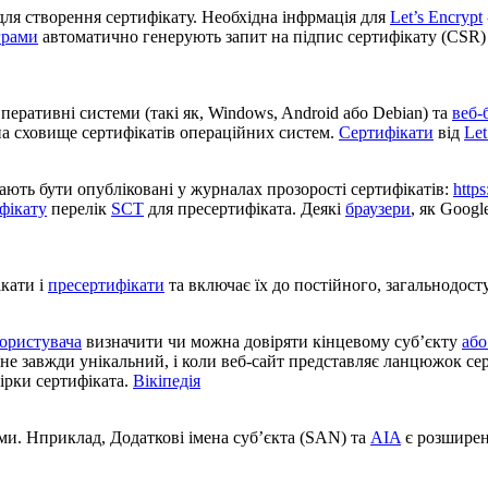
ля створення сертифікату. Необхідна інфрмація для
Let’s Encrypt
грами
автоматично генерують запит на підпис сертифікату (CSR) 
Оперативні системи (такі як, Windows, Android або Debian) та
веб-
на сховище сертифікатів операційних систем.
Сертифікати
від
Let
мають бути опубліковані у журналах прозорості сертифікатів:
https
фікату
перелік
SCT
для пресертифіката. Деякі
браузери
, як Googl
ікати і
пресертифікати
та включає їх до постійного, загальнодост
користувача
визначити чи можна довіряти кінцевому суб’єкту
або
не завжди унікальний, і коли веб-сайт представляє ланцюжок серт
ірки сертифіката.
Вікіпедія
ями. Нприклад,
Додаткові імена суб’єкта (SAN)
та
AIA
є розширен