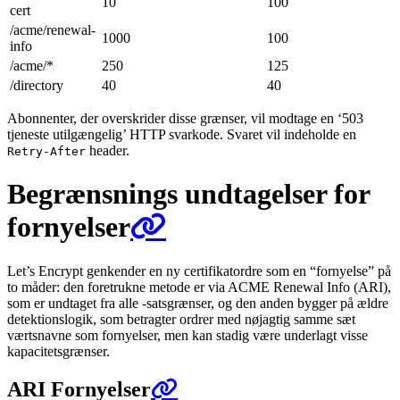
10
100
cert
/acme/renewal-
1000
100
info
/acme/*
250
125
/directory
40
40
Abonnenter, der overskrider disse grænser, vil modtage en ‘503
tjeneste utilgængelig’ HTTP svarkode. Svaret vil indeholde en
header.
Retry-After
Begrænsnings undtagelser for
fornyelser
Let’s Encrypt genkender en ny certifikatordre som en “fornyelse” på
to måder: den foretrukne metode er via ACME Renewal Info (ARI),
som er undtaget fra alle -satsgrænser, og den anden bygger på ældre
detektionslogik, som betragter ordrer med nøjagtig samme sæt
værtsnavne som fornyelser, men kan stadig være underlagt visse
kapacitetsgrænser.
ARI Fornyelser