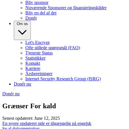
Bliv sponsor
Nuværende Sponsorer og finansieringskilder
Bliv en del af det
Donér
Om os
Let's Encrypt
Ofte stillede spørgsmål (FAQ)
Tjeneste Status
Statistikker
Kontakt
Karriere
Årsberetninger
Internet Security Research Group (ISRG)
Donér nu
Donér nu
Grænser For kald
Senest opdateret: June 12, 2025
En nyere opdateret side er tilgængelig på engelsk
Se al dokumentation