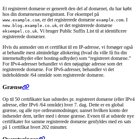
Et registreret domæne er generelt den del af domænet, du har købt
hos din domænenavnsregistrant. For eksempel på
, er det registrerede domæne
. I
www.example.com
example.com
, er det registrerede domæne
new.blog.example.co.uk
. Vi bruger Public Suffix List til at identificere
eksempel.co.uk
registrerede domæner.
Hvis du anmoder om et certifikat til en IP-adresse, vi forsøger også
at behandle mest almindelige allokering (hvad du ville få fra din
internetudbyder eller hosting-udbyder) som “registreret domæne.”
For IPv4-adresser behandler vi den nøjagtige adresse som det
registrerede domæne. For IPv6-adresser, behandler vi det
indeholdende /64 område som registrerede domæne.
Grænse
Op til 50 certifikater kan udstedes pr. registreret domæne (eller IPv4
adresse, eller IPv6 /64 område) hver 7. dag. Dette er en global
grænse, og alle nye ordreanmodninger, uanset hvilken konto der
indsender dem, tæller med i denne grænse. Evnen til at udstede nye
certifikater for samme registrerede domæne genfyldes med en sats
på 1 certifikat hvert 202 minutter.