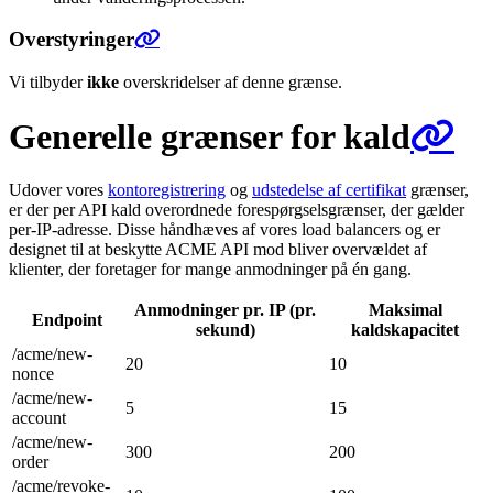
Overstyringer
Vi tilbyder
ikke
overskridelser af denne grænse.
Generelle grænser for kald
Udover vores
kontoregistrering
og
udstedelse af certifikat
grænser,
er der per API kald overordnede forespørgselsgrænser, der gælder
per-IP-adresse. Disse håndhæves af vores load balancers og er
designet til at beskytte ACME API mod bliver overvældet af
klienter, der foretager for mange anmodninger på én gang.
Anmodninger pr. IP (pr.
Maksimal
Endpoint
sekund)
kaldskapacitet
/acme/new-
20
10
nonce
/acme/new-
5
15
account
/acme/new-
300
200
order
/acme/revoke-