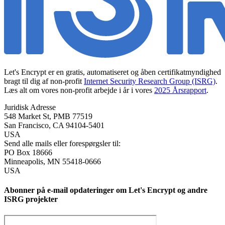
Let's Encrypt er en gratis, automatiseret og åben certifikatmyndighed
bragt til dig af non-profit
Internet Security Research Group (ISRG)
.
Læs alt om vores non-profit arbejde i år i vores
2025 Årsrapport
.
Juridisk Adresse
548 Market St, PMB 77519
San Francisco
,
CA
94104-5401
USA
Send alle mails eller forespørgsler til:
PO Box 18666
Minneapolis
,
MN
55418-0666
USA
Abonner på e-mail opdateringer om Let's Encrypt og andre
ISRG projekter