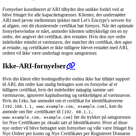
Fornyelser koordineret af ARI tilbyder den unikke fordel ved at
blive fritaget for alle kapacitetsgrænser. Klienter, der understøtter
ARI med jævne mellemrum tjekker med Let’s Encrypt’s servere for
at afgøre, om dit eksisterende certifikat bør fornyes. Når det optimale
fornyelsesvindue er nået, anmoder klienten udtrykkeligt om en ny
ordre, der angiver det certifikat, den erstatter. Hvis den nye ordre
indeholder mindst et værtsnavn, der matcher det certifikat, den agter
at erstatte, og certifikatet er ikke tidligere blevet erstattet med ARI,
ordren vil ikke være underlagt nogen satsgrænser.
Ikke-ARI-fornyelser
Hvis din klient eller hostingudbyder endnu ikke har tilføjet support
til ARI, din ordre kan stadig betragtes som en fornyelse af et
tidligere certifikat, hvis det indeholder nøjagtig samme sæt
værtsnavne, ignorerer kapitalisering og rækkefølgen af værtsnavne.
Hvis du f.eks. har anmodet om et certifikat for identifikatorerne
, kan du
[192.168.1.1, www.example.com, example.com]
anmode om fire -certifikater til
[192. 68.1.1,
før du trykker på satsgrænsen
www.example.com, example.com]
for Nye Certifikater pr. eksakt sæt af Identifikatorer. Hver af disse
nye ordrer vil blive betragtet som fornyelser og ville være fritaget fra
Nye Ordrer per konto og Nye Certifikater per Registreret Domæne