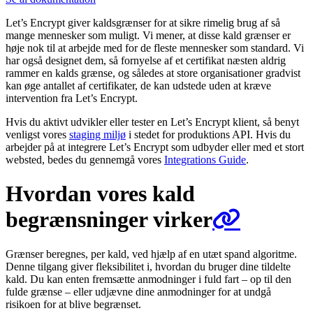
Let’s Encrypt giver kaldsgrænser for at sikre rimelig brug af så
mange mennesker som muligt. Vi mener, at disse kald grænser er
høje nok til at arbejde med for de fleste mennesker som standard. Vi
har også designet dem, så fornyelse af et certifikat næsten aldrig
rammer en kalds grænse, og således at store organisationer gradvist
kan øge antallet af certifikater, de kan udstede uden at kræve
intervention fra Let’s Encrypt.
Hvis du aktivt udvikler eller tester en Let’s Encrypt klient, så benyt
venligst vores
staging miljø
i stedet for produktions API. Hvis du
arbejder på at integrere Let’s Encrypt som udbyder eller med et stort
websted, bedes du gennemgå vores
Integrations Guide
.
Hvordan vores kald
begrænsninger virker
Grænser beregnes, per kald, ved hjælp af en utæt spand algoritme.
Denne tilgang giver fleksibilitet i, hvordan du bruger dine tildelte
kald. Du kan enten fremsætte anmodninger i fuld fart – op til den
fulde grænse – eller udjævne dine anmodninger for at undgå
risikoen for at blive begrænset.