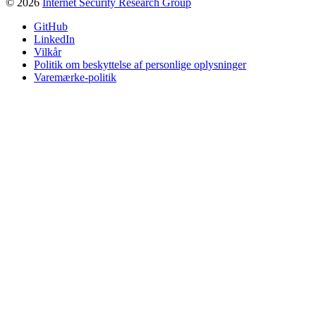
© 2026
Internet Security Research Group
GitHub
LinkedIn
Vilkår
Politik om beskyttelse af personlige oplysninger
Varemærke-politik