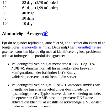
15
82 dage (2,70 måneder)
20
61 dage (1,99 måneder)
30
40 dage
40
30 dage
120
10 dage
Almindelige Årsager
Før du begynder fejlfinding, anbefaler vi, at du sætter din klient til at
bruge vores
iscenesættelse miljø
. Dette miljø har
væsentligt højere
grænser, som kan hjælpe dig med at identificere og løse problemer
uden at forbruge dine produktionsgrænser.
Valideringsfejl ved brug af metoderne
og
HTTP-01
TLS-
stammer normalt fra netværks- eller firewall-
ALPN-01
konfigurationer, der forhindrer Let’s Encrypt -
valideringsservere i at nå frem til din server.
Valideringsfejl ved brug af ‘DNS-01’-metoden skyldes ofte
manglende trin eller stavefejl under den indledende
opsætningsproces. Typisk kræver denne validering metode, at
du opretter en CNAME-post i din primære DNS-zone,
aktivere din klient til at indstille de nødvendige DNS-poster
under valideringsprocessen.