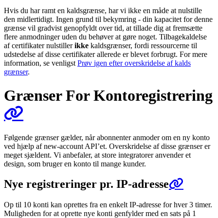
Hvis du har ramt en kaldsgrænse, har vi ikke en måde at nulstille
den midlertidigt. Ingen grund til bekymring - din kapacitet for denne
grænse vil gradvist genopfyldt over tid, at tillade dig at fremsætte
flere anmodninger uden du behøver at gøre noget. Tilbagekaldelse
af certifikater nulstiller
ikke
kaldsgrænser, fordi ressourcerne til
udstedelse af disse certifikater allerede er blevet forbrugt. For mere
information, se venligst
Prøv igen efter overskridelse af kalds
grænser
.
Grænser For Kontoregistrering
Følgende grænser gælder, når abonnenter anmoder om en ny konto
ved hjælp af new-account API’et. Overskridelse af disse grænser er
meget sjældent. Vi anbefaler, at store integratorer anvender et
design, som bruger en konto til mange kunder.
Nye registreringer pr. IP-adresse
Op til 10 konti kan oprettes fra en enkelt IP-adresse for hver 3 timer.
Muligheden for at oprette nye konti genfylder med en sats på 1