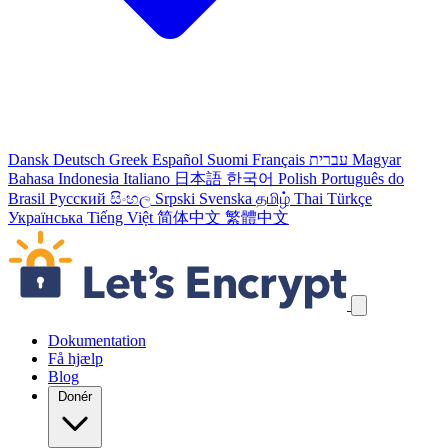
Dansk
Deutsch
Greek
Español
Suomi
Français
עברית
Magyar
Bahasa Indonesia
Italiano
日本語
한국어
Polish
Português do
Brasil
Русский
සිංහල
Srpski
Svenska
தமிழ்
Thai
Türkçe
Українська
Tiếng Việt
简体中文
繁體中文
Spring navigation links over
Dokumentation
Få hjælp
Blog
Donér