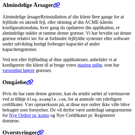
Almindelige Årsager
Almindelige årsagerReinstallation af din klient flere gange for at
fejlfinde en ukendt fejl, eller sletning af din ACME-klients
konfigurationsdata, hver gang du opdaterer din applikation, er
almindelige måder at ramme denne grænse. Vi har bevidst sat denne
grænse relativt lav for at forhindre fejlfyldte systemer eller software
under udvikling hurtigt forbruger kapacitet af andre
kapacitetsgrænser.
Ved test eller fejlfinding af dine applikationer, anbefaler vi at
konfigurere din klient til at bruge vores
staging miljø
, som har
væsentligt højere
grænser.
Omgåelse
Hvis du har ramt denne grænse, kan du ændre sættet af værtsnavne
ved at tilføje
, for at anmode om yderligere
blog.example.com
certifikater. Vær opmærksom på, at disse nye ordrer ikke ville blive
betragtet som fornyelser. De vil derfor være underlagt satsgrænserne
for
Nye Ordrer pr. konto
og Nye Certifikater pr. Registreret
domæne.
Overstyringer