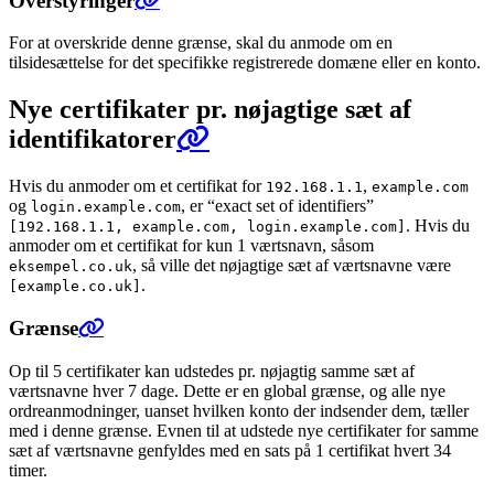
Overstyringer
For at overskride denne grænse, skal du anmode om en
tilsidesættelse for det specifikke registrerede domæne eller en konto.
Nye certifikater pr. nøjagtige sæt af
identifikatorer
Hvis du anmoder om et certifikat for
,
192.168.1.1
example.com
og
, er “exact set of identifiers”
login.example.com
. Hvis du
[192.168.1.1, example.com, login.example.com]
anmoder om et certifikat for kun 1 værtsnavn, såsom
, så ville det nøjagtige sæt af værtsnavne være
eksempel.co.uk
.
[example.co.uk]
Grænse
Op til 5 certifikater kan udstedes pr. nøjagtig samme sæt af
værtsnavne hver 7 dage. Dette er en global grænse, og alle nye
ordreanmodninger, uanset hvilken konto der indsender dem, tæller
med i denne grænse. Evnen til at udstede nye certifikater for samme
sæt af værtsnavne genfyldes med en sats på 1 certifikat hvert 34
timer.