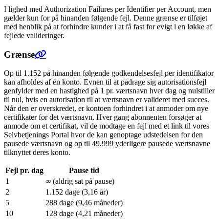
I lighed med Authorization Failures per Identifier per Account, men
gælder kun for på hinanden følgende fejl. Denne grænse er tilføjet
med henblik på at forhindre kunder i at få fast for evigt i en løkke af
fejlede valideringer.
Grænse
Op til 1.152 på hinanden følgende godkendelsesfejl per identifikator
kan afholdes af én konto. Evnen til at pådrage sig autorisationsfejl
genfylder med en hastighed på 1 pr. værtsnavn hver dag og nulstiller
til nul, hvis en autorisation til at værtsnavn er valideret med succes.
Når den er overskredet, er kontoen forhindret i at anmoder om nye
certifikater for det værtsnavn. Hver gang abonnenten forsøger at
anmode om et certifikat, vil de modtage en fejl med et link til vores
Selvbetjenings Portal hvor de kan genoptage udstedelsen for den
pausede værtsnavn og op til 49.999 yderligere pausede værtsnavne
tilknyttet deres konto.
Fejl pr. dag
Pause tid
1
∞ (aldrig sat på pause)
2
1.152 dage (3,16 år)
5
288 dage (9,46 måneder)
10
128 dage (4,21 måneder)