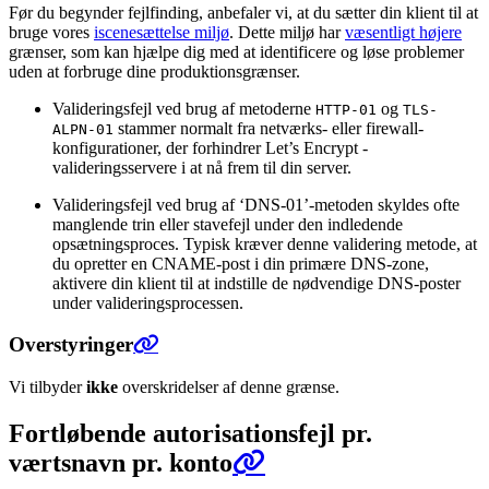
Før du begynder fejlfinding, anbefaler vi, at du sætter din klient til at
bruge vores
iscenesættelse miljø
. Dette miljø har
væsentligt højere
grænser, som kan hjælpe dig med at identificere og løse problemer
uden at forbruge dine produktionsgrænser.
Valideringsfejl ved brug af metoderne
og
HTTP-01
TLS-
stammer normalt fra netværks- eller firewall-
ALPN-01
konfigurationer, der forhindrer Let’s Encrypt -
valideringsservere i at nå frem til din server.
Valideringsfejl ved brug af ‘DNS-01’-metoden skyldes ofte
manglende trin eller stavefejl under den indledende
opsætningsproces. Typisk kræver denne validering metode, at
du opretter en CNAME-post i din primære DNS-zone,
aktivere din klient til at indstille de nødvendige DNS-poster
under valideringsprocessen.
Overstyringer
Vi tilbyder
ikke
overskridelser af denne grænse.
Fortløbende autorisationsfejl pr.
værtsnavn pr. konto