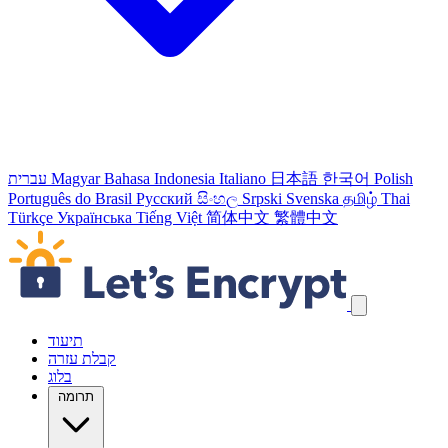
Polish
한국어
日本語
Italiano
Bahasa Indonesia
Magyar
עברית
Português do Brasil
Русский
සිංහල
Srpski
Svenska
தமிழ்
Thai
Türkçe
Українська
Tiếng Việt
简体中文
繁體中文
דילוג על קישורי הניווט
תיעוד
קבלת עזרה
בלוג
תרומה