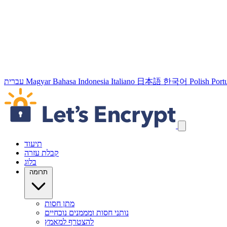
Port
Polish
한국어
日本語
Italiano
Bahasa Indonesia
Magyar
עברית
דילוג על קישורי הניווט
תיעוד
קבלת עזרה
בלוג
תרומה
מתן חסות
נותני חסות ומממנים נוכחיים
להצטרף למאמץ