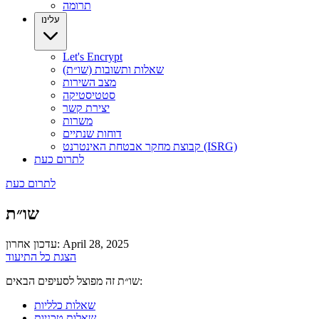
תרומה
עלינו
Let's Encrypt
שאלות ותשובות (שו״ת)
מצב השירות
סטטיסטיקה
יצירת קשר
משרות
דוחות שנתיים
קבוצת מחקר אבטחת האינטרנט (ISRG)
לתרום כעת
לתרום כעת
שו״ת
עדכון אחרון: April 28, 2025
הצגת כל התיעוד
שו״ת זה מפוצל לסעיפים הבאים:
שאלות כלליות
שאלות טכניות