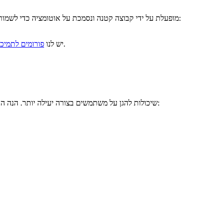
Let’s Encrypt מופעלת על ידי קבוצה קטנה ונסמכת על אוטומציה כדי לשמור על עלויות נמוכות. כיוון שזה המצב, אין לנו אפשרות להציע תמיכה ישירות למנויים שלנו. עם זאת, יש לנו מגוון אפשרויות תמיכה נהדרות:
שהם מאוד פעילים ומועילים. חברי הקהילה שלנו עושים עבודה נהדרת במענה על שאלות ורבות מן השאלות הנפוצות ביותר כבר נענו.
יש לנו
פורומים לתמיכ
אנו ממליצים לדווח על אתרים כאלה ל־Google Safe Browsing (גלישה בטוחה בחסות Google) ולתכנית SmartScreen מבית Microsoft שיכולות להגן על משתמשים בצורה יעילה יותר. הנה הכתובות לדיווח: