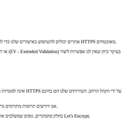
Let’s Encrypt היא רשות אישורים גלובלית (CA). אנו מאפשרים לאנשים ולארגונים מסביב לעולם, לקבל, לחדש ולנהל אישורי SSL/TLS. אתרים יכולים להשתמש באישורים שלנו כדי להפעיל חיבורי HTTPS מאובטחים.
.
אנו דורשים תרומות מתורמים נדי
בחלק מהמקרים, גופים שמשלבים את המוצרים שלנו בשלהם (כמו למשל, ספקי אחסון) ייגבו עמלה סמלית שמשקפת את העלויות התפעוליות והניהוליות שהם נוטלים כדי לספק אישורים של Let’s Encrypt.