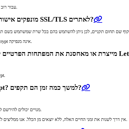
למידע נוסף.
עבור רוב 
האם ב־Let’s Encrypt מונפקים אישורים לדברים אחרים מלבד SSL/TLS לאתרים?
הצפנת דוא״ל וחתימת קוד דורשים סוגים אחרים של אישורים ש־Let’s Encrypt אינה מנפיקה.
שרתים של Let’s Encrypt?
המפתח הפרטי תמ
מה אורך החיים של אישורים מבית Let’s Encrypt? למשך כמה זמן הם תקפים?
.
מנויים יכולים להירשם
אין דרך לשנות את זמני החיים האלה, ללא יוצאים מן הכלל. אנו ממליצים לחדש אישורים של 90 ימים כל 60 ימים ואישורי שישה ימים כל שלושה ימים.