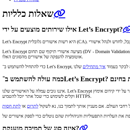
שאלות כלליות
אילו שירותים מוצעים על ידי Let’s Encrypt?
Let’s Encrypt מציעה אישורי תיקוף שם תחום (DV - Domain Validation). אנו לא מציעים תיקוף ארגון (OV - Organization Validation) או תיקוף מורחב (EV - Extended Validation) בעיקר כיוון שאין לנו אפשרות ליצור
אוטומציה להנפקה של אישורים מהסוגים האלו.
חיל להשתמש ב־ Let’s Encrypt, נא לבקר בעמוד
איך מתחילים
איננו גובים עמלה על האישורים שלנו. Let’s Encrypt אינה למטרות רווח, המשימה שלנו היא ליצור רשת אינטרנט מאובטחת ומכבדת פרטיות יותר על ידי קידום אימוץ HTTPS על ידי הקהל הרחב. השירותים שלנו הם בחינם
וקלים לשימוש כדי שכל אתר יוכל להטמיע HTTPS.
 רחבי העולם. אם מעניין אותך לתמוך בנו, נא לשקול
לתרום
או
לתת חסות
איזה סוג של תמיכה מוענקת?