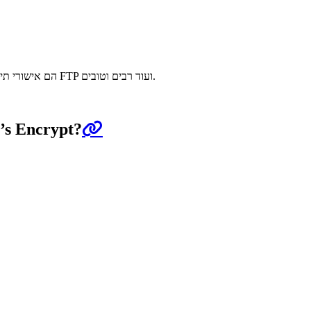
האישורים של Let’s Encrypt הם אישורי תיקוף שם תחום תקניים, לכן ניתן להשתמש בהם בכל שרת שמשתמש בשם תחום, כגון שרתי אינטרנט, שרתי דוא״ל, שרתי FTP ועוד רבים וטובים.
האם Let’s Encrypt מייצרת או מאחסנת את המפתחות הפרטיים לאישורים שלי ב