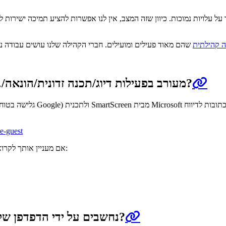
ה קהילתית
אתר שמשתמש ב־Let’s Encrypt מעורב בפעילות דיוג/תכנה זדונית/הונאה/… מה לעשות?
e-guest
אם מעניין אותך לקרוא עוד על מסמכי המדיניות שלנו ומה עומד מאחוריהם, ניתן לעשות זאת כאן:
האם אישורים מבית Let’s Encrypt נחשבים על ידי הדפדפן שלי למהימנים?