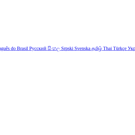
uguês do Brasil
Русский
සිංහල
Srpski
Svenska
தமிழ்
Thai
Türkçe
Укр