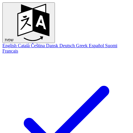
שפות
English
Català
Čeština
Dansk
Deutsch
Greek
Español
Suomi
Français