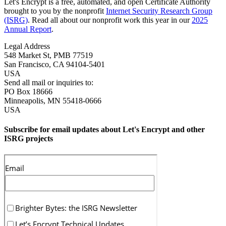
Let's Encrypt is a free, automated, and open Certificate Authority
brought to you by the nonprofit
Internet Security Research Group
(ISRG)
. Read all about our nonprofit work this year in our
2025
Annual Report
.
Legal Address
548 Market St, PMB 77519
San Francisco
,
CA
94104-5401
USA
Send all mail or inquiries to:
PO Box 18666
Minneapolis
,
MN
55418-0666
USA
Subscribe for email updates about Let's Encrypt and other
ISRG projects