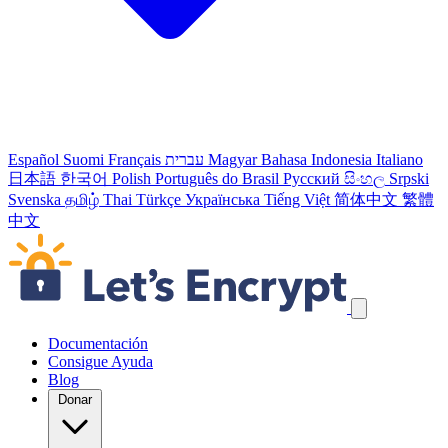
Español
Suomi
Français
עברית
Magyar
Bahasa Indonesia
Italiano
日本語
한국어
Polish
Português do Brasil
Русский
සිංහල
Srpski
Svenska
தமிழ்
Thai
Türkçe
Українська
Tiếng Việt
简体中文
繁體
中文
Skip navigation links
Documentación
Consigue Ayuda
Blog
Donar