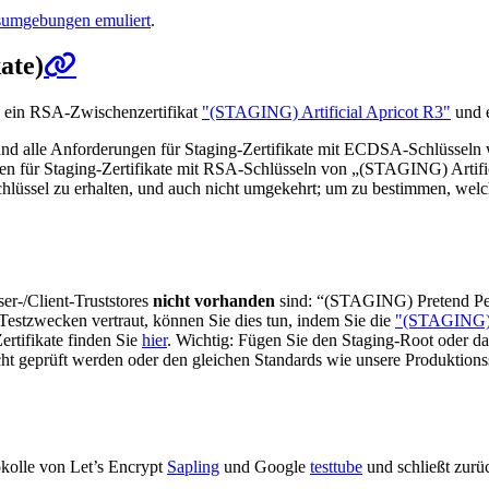
sumgebungen emuliert
.
ate)
: ein RSA-Zwischenzertifikat
"(STAGING) Artificial Apricot R3"
und 
nd alle Anforderungen für Staging-Zertifikate mit ECDSA-Schlüssel
für Staging-Zertifikate mit RSA-Schlüsseln von „(STAGING) Artifici
lüssel zu erhalten, und auch nicht umgekehrt; um zu bestimmen, welche
er-/Client-Truststores
nicht vorhanden
sind: “(STAGING) Pretend Pe
Testzwecken vertraut, können Sie dies tun, indem Sie die
"(STAGING) 
ertifikate finden Sie
hier
. Wichtig: Fügen Sie den Staging-Root oder das
ht geprüft werden oder den gleichen Standards wie unsere Produktions
okolle von Let’s Encrypt
Sapling
und Google
testtube
und schließt zurüc