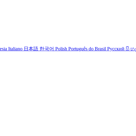
esia
Italiano
日本語
한국어
Polish
Português do Brasil
Русский
සිංහ