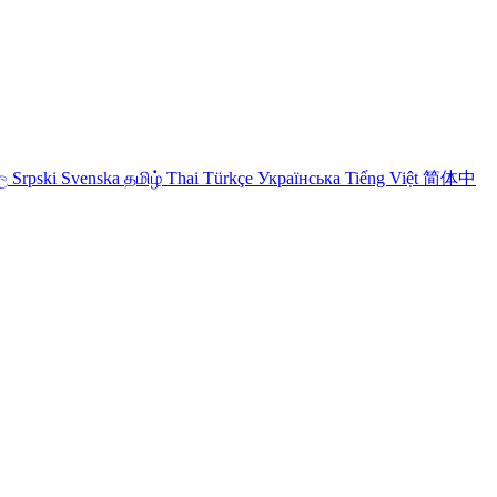
ල
Srpski
Svenska
தமிழ்
Thai
Türkçe
Українська
Tiếng Việt
简体中