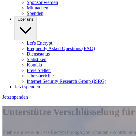
Sponsor werden
Mitmachen
Spenden
Über uns
Let's Encrypt
Frequently Asked Questions (FAQ)
Dienststatus
Statistiken
Kontakt
Freie Stellen
Jahresberichte
Internet Security Research Group (ISRG)
Jetzt spenden
Jetzt spenden
Unterstütze Verschlüsselung für 
Enable our work at Let's Encrypt through your charitable contribution