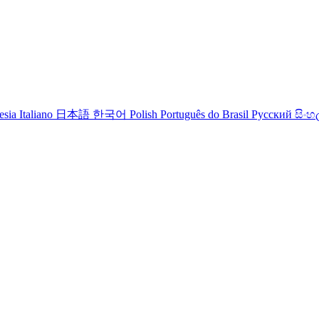
esia
Italiano
日本語
한국어
Polish
Português do Brasil
Русский
සිංහ