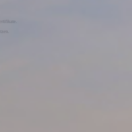
tifikate.
tzen.