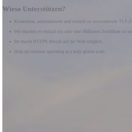
Wieso Unterstützen?
Kostenlose, automatisierte und einfach zu verwendende TLS Zer
Wir machen es einfach ein oder eine Millionen Zertifikate zu nu
Ihr macht HTTPS überall auf der Welt möglich.
Help us continue operating at a truly global scale.