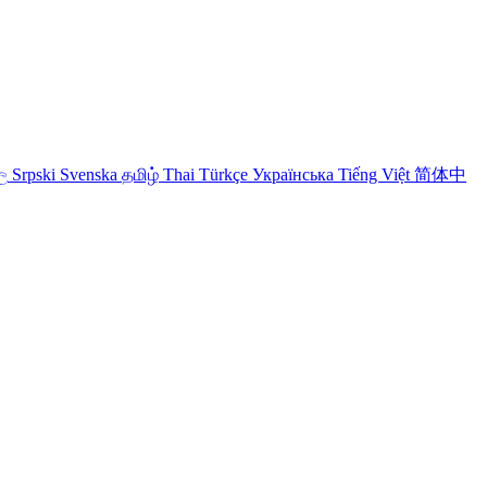
ල
Srpski
Svenska
தமிழ்
Thai
Türkçe
Українська
Tiếng Việt
简体中