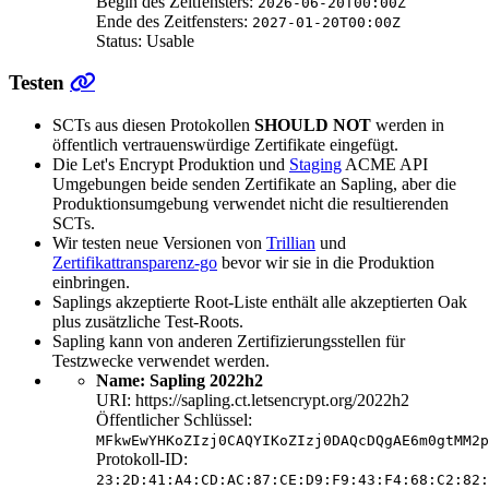
Begin des Zeitfensters:
2026-06-20T00:00Z
Ende des Zeitfensters:
2027-01-20T00:00Z
Status: Usable
Testen
SCTs aus diesen Protokollen
SHOULD NOT
werden in
öffentlich vertrauenswürdige Zertifikate eingefügt.
Die Let's Encrypt Produktion und
Staging
ACME API
Umgebungen beide senden Zertifikate an Sapling, aber die
Produktionsumgebung verwendet nicht die resultierenden
SCTs.
Wir testen neue Versionen von
Trillian
und
Zertifikattransparenz-go
bevor wir sie in die Produktion
einbringen.
Saplings akzeptierte Root-Liste enthält alle akzeptierten Oak
plus zusätzliche Test-Roots.
Sapling kann von anderen Zertifizierungsstellen für
Testzwecke verwendet werden.
Name: Sapling 2022h2
URI: https://sapling.ct.letsencrypt.org/2022h2
Öffentlicher Schlüssel:
MFkwEwYHKoZIzj0CAQYIKoZIzj0DAQcDQgAE6m0gtMM2p
Protokoll-ID:
23:2D:41:A4:CD:AC:87:CE:D9:F9:43:F4:68:C2:82: