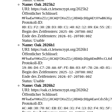
Name: Oak 2025h2
URI: https://oak.ct.letsencrypt.org/2025h2
Öffentlicher Schlüssel:
MFkwEwYHKoZIzj0CAQYIKoZIzj0DAQcDQgAEtXYwB63Gy
Protokoll-ID:
0D:E1:F2:30:2B:D3:0D:C1:40:62:12:09:EA:55:2E:
Begin des Zeitfensters:
2025-06-20T00:00Z
Ende des Zeitfensters:
2026-01-20T00:00Z
Status: Usable
Name: Oak 2026h1
URI: https://oak.ct.letsencrypt.org/2026h1
Öffentlicher Schlüssel:
MFkwEwYHKoZIzj0CAQYIKoZIzj0DAQcDQgAEmdRhcCL6d
Protokoll-ID:
19:86:D4:C7:28:AA:6F:FE:BA:03:6F:78:2A:4D:01:
Begin des Zeitfensters:
2025-12-20T00:00Z
Ende des Zeitfensters:
2026-07-20T00:00Z
Status: Usable
Name: Oak 2026h2
URI: https://oak.ct.letsencrypt.org/2026h2
Öffentlicher Schlüssel:
MFkwEwYHKoZIzj0CAQYIKoZIzj0DAQcDQgAEanCds5bj7
Protokoll-ID:
AC:AB:30:70:6C:EB:EC:84:31:F4:13:D2:F4:91:5F: