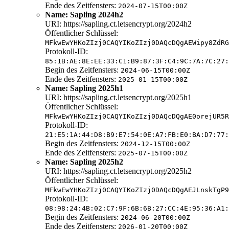
Ende des Zeitfensters:
2024-07-15T00:00Z
Name: Sapling 2024h2
URI: https://sapling.ct.letsencrypt.org/2024h2
Öffentlicher Schlüssel:
MFkwEwYHKoZIzj0CAQYIKoZIzj0DAQcDQgAEWipy8ZdRG
Protokoll-ID:
85:1B:AE:8E:EE:33:C1:B9:87:3F:C4:9C:7A:7C:27:
Begin des Zeitfensters:
2024-06-15T00:00Z
Ende des Zeitfensters:
2025-01-15T00:00Z
Name: Sapling 2025h1
URI: https://sapling.ct.letsencrypt.org/2025h1
Öffentlicher Schlüssel:
MFkwEwYHKoZIzj0CAQYIKoZIzj0DAQcDQgAE0orejUR5R
Protokoll-ID:
21:E5:1A:44:D8:B9:E7:54:0E:A7:FB:E0:BA:D7:77:
Begin des Zeitfensters:
2024-12-15T00:00Z
Ende des Zeitfensters:
2025-07-15T00:00Z
Name: Sapling 2025h2
URI: https://sapling.ct.letsencrypt.org/2025h2
Öffentlicher Schlüssel:
MFkwEwYHKoZIzj0CAQYIKoZIzj0DAQcDQgAEJLnskTgP9
Protokoll-ID:
08:98:24:4B:02:C7:9F:6B:6B:27:CC:4E:95:36:A1:
Begin des Zeitfensters:
2024-06-20T00:00Z
Ende des Zeitfensters:
2026-01-20T00:00Z