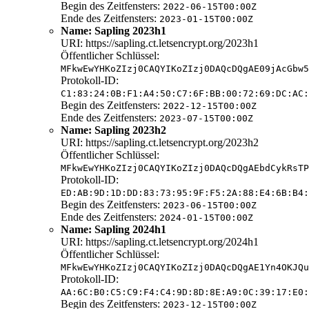
Begin des Zeitfensters:
2022-06-15T00:00Z
Ende des Zeitfensters:
2023-01-15T00:00Z
Name: Sapling 2023h1
URI: https://sapling.ct.letsencrypt.org/2023h1
Öffentlicher Schlüssel:
MFkwEwYHKoZIzj0CAQYIKoZIzj0DAQcDQgAE09jAcGbw5
Protokoll-ID:
C1:83:24:0B:F1:A4:50:C7:6F:BB:00:72:69:DC:AC:
Begin des Zeitfensters:
2022-12-15T00:00Z
Ende des Zeitfensters:
2023-07-15T00:00Z
Name: Sapling 2023h2
URI: https://sapling.ct.letsencrypt.org/2023h2
Öffentlicher Schlüssel:
MFkwEwYHKoZIzj0CAQYIKoZIzj0DAQcDQgAEbdCykRsTP
Protokoll-ID:
ED:AB:9D:1D:DD:83:73:95:9F:F5:2A:88:E4:6B:B4:
Begin des Zeitfensters:
2023-06-15T00:00Z
Ende des Zeitfensters:
2024-01-15T00:00Z
Name: Sapling 2024h1
URI: https://sapling.ct.letsencrypt.org/2024h1
Öffentlicher Schlüssel:
MFkwEwYHKoZIzj0CAQYIKoZIzj0DAQcDQgAE1Yn4OKJQu
Protokoll-ID:
AA:6C:B0:C5:C9:F4:C4:9D:8D:8E:A9:0C:39:17:E0:
Begin des Zeitfensters:
2023-12-15T00:00Z