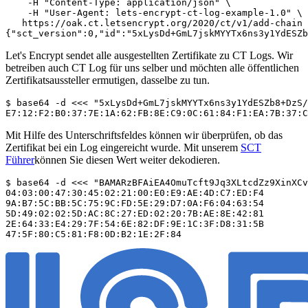
    -H "Content-Type: application/json" \

    -H "User-Agent: lets-encrypt-ct-log-example-1.0" \

   https://oak.ct.letsencrypt.org/2020/ct/v1/add-chain

Let's Encrypt sendet alle ausgestellten Zertifikate zu CT Logs. Wir
betreiben auch CT Log für uns selber und möchten alle öffentlichen
Zertifikatsaussteller ermutigen, dasselbe zu tun.
$ base64 -d <<< "5xLysDd+GmL7jskMYYTx6ns3y1YdESZb8+DzS/
Mit Hilfe des Unterschriftsfeldes können wir überprüfen, ob das
Zertifikat bei ein Log eingereicht wurde. Mit unserem
SCT
Führer
können Sie diesen Wert weiter dekodieren.
$ base64 -d <<< "BAMARzBFAiEA4OmuTcft9Jq3XLtcdZz9XinXCv
04:03:00:47:30:45:02:21:00:E0:E9:AE:4D:C7:ED:F4

9A:B7:5C:BB:5C:75:9C:FD:5E:29:D7:0A:F6:04:63:54

5D:49:02:02:5D:AC:8C:27:ED:02:20:7B:AE:8E:42:81

2E:64:33:E4:29:7F:54:6E:82:DF:9E:1C:3F:D8:31:5B
