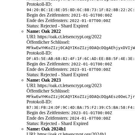
Protokoll-ID:
94:20:BC:1E:8E:D5:8D:6C:88:73:1F:82:8B:22:2C:
Begin des Zeitfensters:
2021-01-01T00:00Z
Ende des Zeitfensters:
2022-01-07T00:00Z
Status: Rejected - Shard Expired
Name: Oak 2022
URI: https://oak.ct.letsencrypt.org/2022
Öffentlicher Schlüssel:
MFkwEwYHKoZIzj0CAQYIKoZIzj0DAQcDQgAEhjyxDVIjW
Protokoll-ID:
DF:A5:5E:AB:68:82:4F:1F:6C:AD:EE:B8:5F:4E:3E:
Begin des Zeitfensters:
2022-01-01T00:00Z
Ende des Zeitfensters:
2023-01-07T00:00Z
Status: Rejected - Shard Expired
Name: Oak 2023
URI: https://oak.ct.letsencrypt.org/2023
Öffentlicher Schlüssel:
MFkwEwYHKoZIzj0CAQYIKoZIzj0DAQcDQgAEsz0OeL7jr
Protokoll-ID:
B7:3E:FB:24:DF:9C:4D:BA:75:F2:39:C5:BA:58:F4:
Begin des Zeitfensters:
2023-01-01T00:00Z
Ende des Zeitfensters:
2024-01-07T00:00Z
Status: Rejected - Shard Expired
Name: Oak 2024h1
URI: https://oak.ct.letsencrypt.org/2024h1