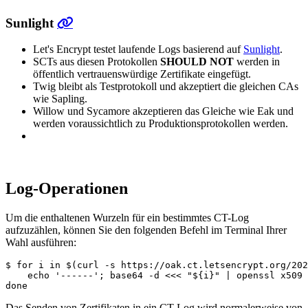
Sunlight
Let's Encrypt testet laufende Logs basierend auf
Sunlight
.
SCTs aus diesen Protokollen
SHOULD NOT
werden in
öffentlich vertrauenswürdige Zertifikate eingefügt.
Twig bleibt als Testprotokoll und akzeptiert die gleichen CAs
wie Sapling.
Willow und Sycamore akzeptieren das Gleiche wie Eak und
werden voraussichtlich zu Produktionsprotokollen werden.
Log-Operationen
Um die enthaltenen Wurzeln für ein bestimmtes CT-Log
aufzuzählen, können Sie den folgenden Befehl im Terminal Ihrer
Wahl ausführen:
$ for i in $(curl -s https://oak.ct.letsencrypt.org/202
    echo '------'; base64 -d <<< "${i}" | openssl x509 
Das Senden von Zertifikaten in ein CT-Log wird normalerweise von