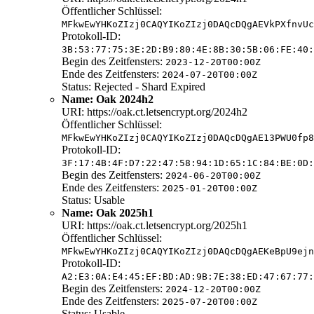
Öffentlicher Schlüssel:
MFkwEwYHKoZIzj0CAQYIKoZIzj0DAQcDQgAEVkPXfnvUc
Protokoll-ID:
3B:53:77:75:3E:2D:B9:80:4E:8B:30:5B:06:FE:40:
Begin des Zeitfensters:
2023-12-20T00:00Z
Ende des Zeitfensters:
2024-07-20T00:00Z
Status: Rejected - Shard Expired
Name: Oak 2024h2
URI: https://oak.ct.letsencrypt.org/2024h2
Öffentlicher Schlüssel:
MFkwEwYHKoZIzj0CAQYIKoZIzj0DAQcDQgAE13PWU0fp8
Protokoll-ID:
3F:17:4B:4F:D7:22:47:58:94:1D:65:1C:84:BE:0D:
Begin des Zeitfensters:
2024-06-20T00:00Z
Ende des Zeitfensters:
2025-01-20T00:00Z
Status: Usable
Name: Oak 2025h1
URI: https://oak.ct.letsencrypt.org/2025h1
Öffentlicher Schlüssel:
MFkwEwYHKoZIzj0CAQYIKoZIzj0DAQcDQgAEKeBpU9ejn
Protokoll-ID:
A2:E3:0A:E4:45:EF:BD:AD:9B:7E:38:ED:47:67:77:
Begin des Zeitfensters:
2024-12-20T00:00Z
Ende des Zeitfensters:
2025-07-20T00:00Z
Status: Usable