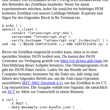
den Behörden des Zertifikats bearbeitet. Wenn Sie damit
experimentieren möchten, holen Sie zunächst ein beliebiges PEM
kodiertes Zertifikat von unserer Lieblings-Website. Kopieren und
fügen Sie den folgenden Block in Ihr Terminal ein.
$ echo | \

openssl s_client \

    -connect "letsencrypt.org":443 \

    -servername "letsencrypt.org" \

    -verify_hostname "letsencrypt.org" 2>/dev/null | \

Bevor ein Zertifikat eingereicht werden kann, muss es in einer
speziellen Struktur JSON kodiert sein. Du kannst den JSON
Generator zur Verfügung gestellt von
https://crt.sh/gen-add-chain
zur
Durchführung dieser Aufgabe benutzen. Das Dienstprogramm crt.sh
gibt ein JSON-Paket zurück. Laden Sie das Bundle auf Ihren
Computer herunter, benennen Sie die Datei um, falls nötig und
führen den folgenden Befehl aus, um die Add-chain-Operation
auszuführen (
RFC 6962 Abschnitt 4.1
), um das Zertifikat in ein CT-
Log einzureichen. Die Ausgabe enthält eine Signatur, die tatsächlich
ein
SCT
ist. Mehr zur Unterschrift in einem Moment.
$ curl \

    -X POST \

   --data @example-json-bundle.json \
