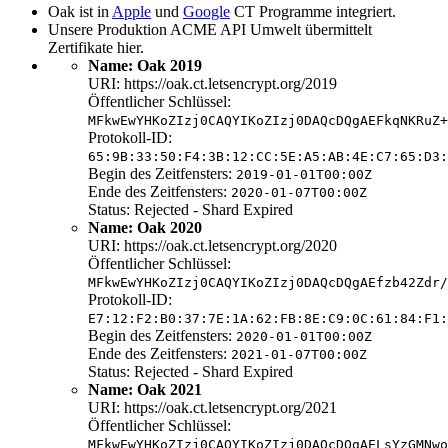
Oak ist in
Apple
und
Google
CT Programme integriert.
Unsere Produktion ACME API Umwelt übermittelt
Zertifikate hier.
Name: Oak 2019
URI: https://oak.ct.letsencrypt.org/2019
Öffentlicher Schlüssel:
MFkwEwYHKoZIzj0CAQYIKoZIzj0DAQcDQgAEFkqNKRuZ+
Protokoll-ID:
65:9B:33:50:F4:3B:12:CC:5E:A5:AB:4E:C7:65:D3:
Begin des Zeitfensters:
2019-01-01T00:00Z
Ende des Zeitfensters:
2020-01-07T00:00Z
Status: Rejected - Shard Expired
Name: Oak 2020
URI: https://oak.ct.letsencrypt.org/2020
Öffentlicher Schlüssel:
MFkwEwYHKoZIzj0CAQYIKoZIzj0DAQcDQgAEfzb42Zdr/
Protokoll-ID:
E7:12:F2:B0:37:7E:1A:62:FB:8E:C9:0C:61:84:F1:
Begin des Zeitfensters:
2020-01-01T00:00Z
Ende des Zeitfensters:
2021-01-07T00:00Z
Status: Rejected - Shard Expired
Name: Oak 2021
URI: https://oak.ct.letsencrypt.org/2021
Öffentlicher Schlüssel:
MFkwEwYHKoZIzj0CAQYIKoZIzj0DAQcDQgAELsYzGMNwo