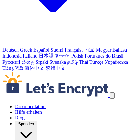
Deutsch
Greek
Español
Suomi
Français
עברית
Magyar
Bahasa
Indonesia
Italiano
日本語
한국어
Polish
Português do Brasil
Русский
සිංහල
Srpski
Svenska
தமிழ்
Thai
Türkçe
Українська
Tiếng Việt
简体中文
繁體中文
Navigation überspringen
Dokumentation
Hilfe erhalten
Blog
Spenden