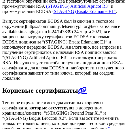
В тестовом окружении есть два промежуточных сертификата:
промежуточный RSA
(STAGING) Artificial Apricot R3"
и
промежуточный ECDSA
(STAGING) Ersatz Edamame E1"
.
Выпуск сертификатов ECDSA был [включен в тестовом
окружении](https://community. letsencrypt. org/t/ecdsa-issuance-
available-in-staging-march-24/147839) 24 марта 2021; все
запросы на выгрузку сертификатов ECDSA с ключами
ECDSA подписаны “(STAGING) Ersatz Edamame E1” и
используют иерархию ECDSA. Аналогично, все запросы на
получение сертификатов с ключами RSA подписываются
“(STAGING) Artificial Apricot R3” и используют иерархию
RSA. Не существует способа получения подписанного RSA-
сертификата для ключа ECDSA и наоборот; тип полученного
сертификата зависит от типа ключа, который вы создали
локально.
Корневые сертификаты
Тестовое окружение имеет два активных корневых
сертификата,
которые отсутствуют
в доверенном
хранилище/клиенте: “(STAGING) Pretend Pear X1” и
“(STAGING) Bogus Broccoli X2”. Если вы хотите изменить
только тестовый клиент, который доверяет тестовой среде для
целей тестирования, вы можете это сделать, добавив
"