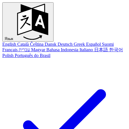
Язык
English
Català
Čeština
Dansk
Deutsch
Greek
Español
Suomi
Français
עברית
Magyar
Bahasa Indonesia
Italiano
日本語
한국어
Polish
Português do Brasil