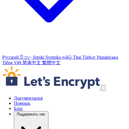
Русский
සිංහල
Srpski
Svenska
தமிழ்
Thai
Türkçe
Українська
Tiếng Việt
简体中文
繁體中文
Пропустить навигационные ссылки
Документация
Помощь
Блог
Поддержать нас