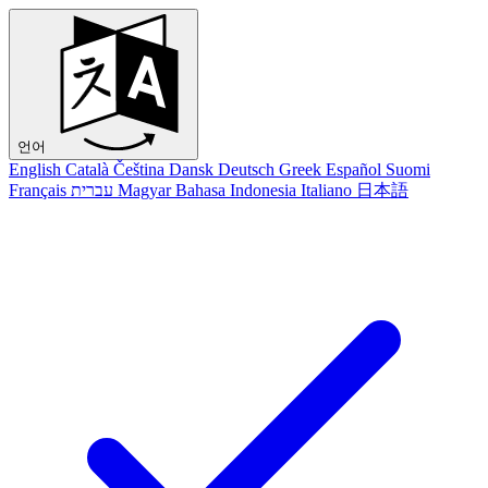
언어
English
Català
Čeština
Dansk
Deutsch
Greek
Español
Suomi
Français
עברית
Magyar
Bahasa Indonesia
Italiano
日本語