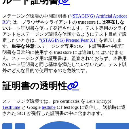
ルート証明書
ステージング環境の中間証明書 (
"(STAGING) Artificial Apricot
R3"
) は、ブラウザやクライアントの trust store には
存在しな
い
ルート証明書を使って発行されます。テスト専用のクライ
アントをステージング環境を信頼するようにテスト目的で設
定したいときは、
"(STAGING) Pretend Pear X1"
を追加しま
す。
重要な注意
: ステージング専用のルート証明書や中間証
明書を日常的に使用する trust store には追加してはいけませ
ん。ステージング用の証明書は、監査されておらず、本番用
のルート証明書と同じ基準を満たしていないため、テスト以
外のどんな目的で使用するのも危険です。
証明書の透明性
ステージング環境では、pre-certificates を Let’s Encrypt
Testflume
と Google
testtube
CT test logs に送信し、送信時に返
された SCT が発行した証明書の中に含まれます。