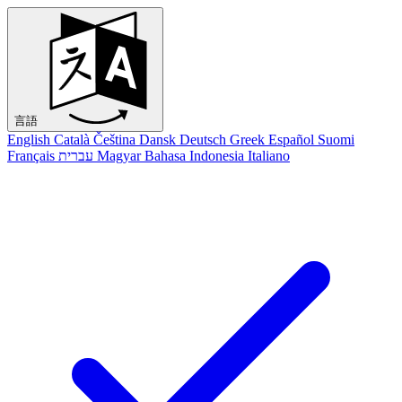
言語
English
Català
Čeština
Dansk
Deutsch
Greek
Español
Suomi
Français
עברית
Magyar
Bahasa Indonesia
Italiano