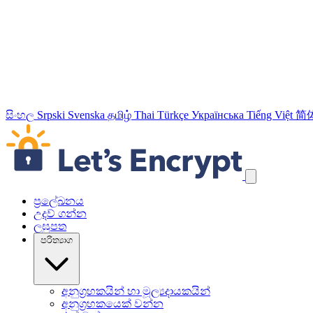
සිංහල
Srpski
Svenska
தமிழ்
Thai
Türkçe
Українська
Tiếng Việt
简
යාත්‍රණ සබැඳි මඟහරින්න
ප්‍රලේඛනය
උදව් ගන්න
ලඝුපත
පරිත්‍යාග
අනුග්‍රහකයින් හා මූල්‍යදායකයින්
අනුග්‍රහකයෙක් වන්න