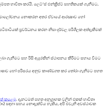
ත භාවිතා කරයි. ලෙට්’ස් එන්ක්‍රිප්ට් සහතිකයක් ගැනීමට,
රීම හෝ සමාලෝචනය නොකරන අතර ඒවායේ ආරක්‍ෂාව හෝ
ටිපාටියක් ප්‍රවර්ධනය කරන නිසා දුර්වල පරිශීලක අත්දැකීමක්
ා ගැනීමට සහ රිසි අයුරකින් ස්ථාපනය කිරීමට සහාය වීමට
න භාෂාව හෝ පරිසරය අනුව කාණ්ඩගත කර තෝරා ගැනීමට පහත
ත් කළෙමු
. දැනටමත් පහත අනුග්‍රාහක වලින් එකක් භාවිතා
Ev2 සඳහා සහය නොදැක්විය හැකිය, අපි එවැනි අවස්ථාවක