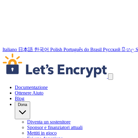
Italiano
日本語
한국어
Polish
Português do Brasil
Русский
සිංහල
S
Salta link di navigazione
Documentazione
Ottenere Aiuto
Blog
Dona
Diventa un sostenitore
Sponsor e finanziatori attuali
Mettiti in gioco