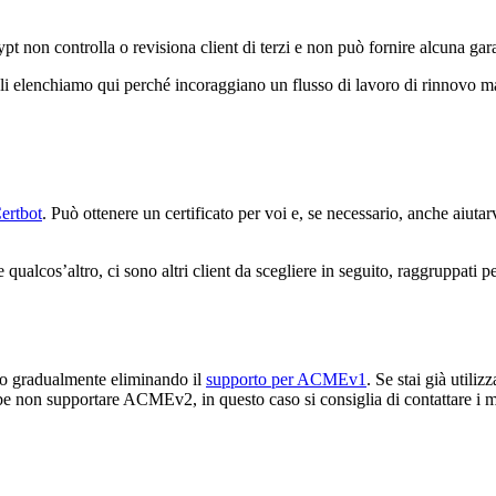
pt non controlla o revisiona client di terzi e non può fornire alcuna garan
i elenchiamo qui perché incoraggiano un flusso di lavoro di rinnovo man
ertbot
. Può ottenere un certificato per voi e, se necessario, anche aiutar
ualcos’altro, ci sono altri client da scegliere in seguito, raggruppati p
mo gradualmente eliminando il
supporto per ACMEv1
. Se stai già utiliz
bbe non supportare ACMEv2, in questo caso si consiglia di contattare i ma