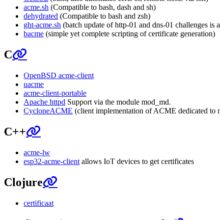
acme.sh
(Compatible to bash, dash and sh)
dehydrated
(Compatible to bash and zsh)
ght-acme.sh
(batch update of http-01 and dns-01 challenges is a
bacme
(simple yet complete scripting of certificate generation)
C
OpenBSD acme-client
uacme
acme-client-portable
Apache httpd
Support via the module mod_md.
CycloneACME
(client implementation of ACME dedicated to m
C++
acme-lw
esp32-acme-client
allows IoT devices to get certificates
Clojure
certificaat