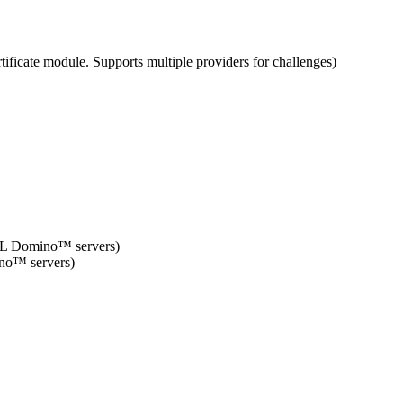
icate module. Supports multiple providers for challenges)
HCL Domino™ servers)
no™ servers)