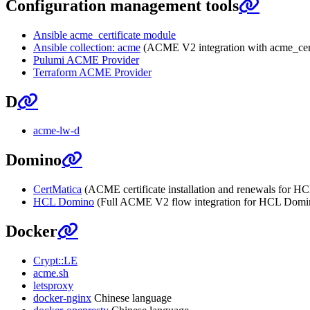
Configuration management tools
Ansible acme_certificate module
Ansible collection: acme
(ACME V2 integration with acme_certif
Pulumi ACME Provider
Terraform ACME Provider
D
acme-lw-d
Domino
CertMatica
(ACME certificate installation and renewals for 
HCL Domino
(Full ACME V2 flow integration for HCL Domi
Docker
Crypt::LE
acme.sh
letsproxy
docker-nginx
Chinese language