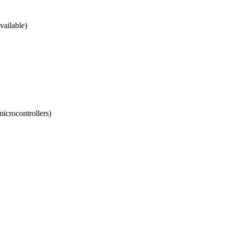
vailable)
icrocontrollers)