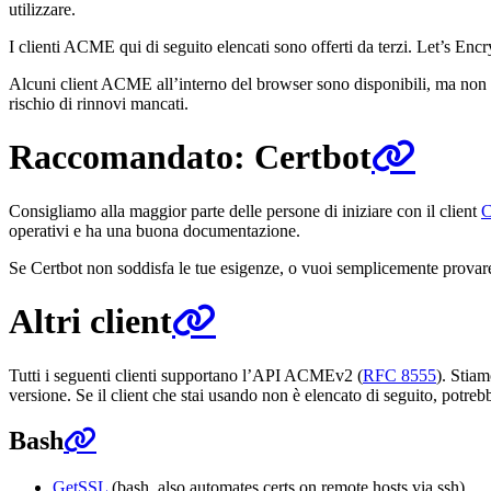
utilizzare.
I clienti ACME qui di seguito elencati sono offerti da terzi. Let’s Encry
Alcuni client ACME all’interno del browser sono disponibili, ma non l
rischio di rinnovi mancati.
Raccomandato: Certbot
Consigliamo alla maggior parte delle persone di iniziare con il client
C
operativi e ha una buona documentazione.
Se Certbot non soddisfa le tue esigenze, o vuoi semplicemente provare q
Altri client
Tutti i seguenti clienti supportano l’API ACMEv2 (
RFC 8555
). Stia
versione. Se il client che stai usando non è elencato di seguito, potre
Bash
GetSSL
(bash, also automates certs on remote hosts via ssh)