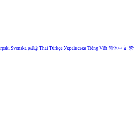
rpski
Svenska
தமிழ்
Thai
Türkçe
Українська
Tiếng Việt
简体中文
繁