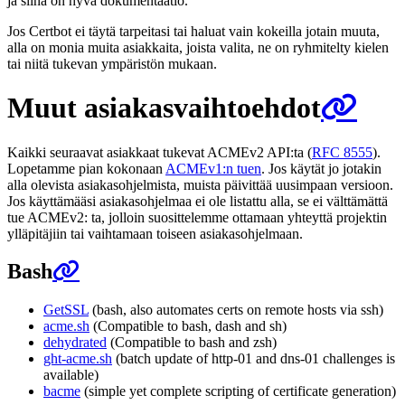
ja siinä on hyvä dokumentaatio.
Jos Certbot ei täytä tarpeitasi tai haluat vain kokeilla jotain muuta,
alla on monia muita asiakkaita, joista valita, ne on ryhmitelty kielen
tai niitä tukevan ympäristön mukaan.
Muut asiakasvaihtoehdot
Kaikki seuraavat asiakkaat tukevat ACMEv2 API:ta (
RFC 8555
).
Lopetamme pian kokonaan
ACMEv1:n tuen
. Jos käytät jo jotakin
alla olevista asiakasohjelmista, muista päivittää uusimpaan versioon.
Jos käyttämääsi asiakasohjelmaa ei ole listattu alla, se ei välttämättä
tue ACMEv2: ta, jolloin suosittelemme ottamaan yhteyttä projektin
ylläpitäjiin tai vaihtamaan toiseen asiakasohjelmaan.
Bash
GetSSL
(bash, also automates certs on remote hosts via ssh)
acme.sh
(Compatible to bash, dash and sh)
dehydrated
(Compatible to bash and zsh)
ght-acme.sh
(batch update of http-01 and dns-01 challenges is
available)
bacme
(simple yet complete scripting of certificate generation)