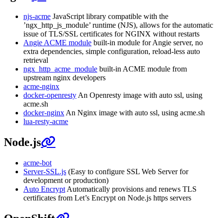
njs-acme
JavaScript library compatible with the
’ngx_http_js_module’ runtime (NJS), allows for the automatic
issue of TLS/SSL certificates for NGINX without restarts
Angie ACME module
built-in module for Angie server, no
extra dependencies, simple configuration, reload-less auto
retrieval
ngx_http_acme_module
built-in ACME module from
upstream nginx developers
acme-nginx
docker-openresty
An Openresty image with auto ssl, using
acme.sh
docker-nginx
An Nginx image with auto ssl, using acme.sh
lua-resty-acme
Node.js
acme-bot
Server-SSL.js
(Easy to configure SSL Web Server for
development or production)
Auto Encrypt
Automatically provisions and renews TLS
certificates from Let’s Encrypt on Node.js https servers