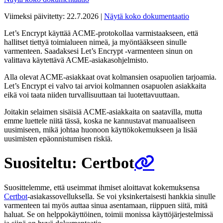
Viimeksi päivitetty:
22.7.2026
|
Näytä koko dokumentaatio
Let’s Encrypt käyttää ACME-protokollaa varmistaakseen, että
hallitset tiettyä toimialueen nimeä, ja myöntääkseen sinulle
varmenteen. Saadaksesi Let’s Encrypt -varmenteen sinun on
valittava käytettävä ACME-asiakasohjelmisto.
Alla olevat ACME-asiakkaat ovat kolmansien osapuolien tarjoamia.
Let’s Encrypt ei valvo tai arvioi kolmannen osapuolen asiakkaita
eikä voi taata niiden turvallisuuttaan tai luotettavuuttaan.
Joitakin selaimen sisäisiä ACME-asiakkaita on saatavilla, mutta
emme luettele niitä tässä, koska ne kannustavat manuaaliseen
uusimiseen, mikä johtaa huonoon käyttökokemukseen ja lisää
uusimisten epäonnistumisen riskiä.
Suositeltu: Certbot
Suosittelemme, että useimmat ihmiset aloittavat kokemuksensa
Certbot
-asiakassovelluksella. Se voi yksinkertaisesti hankkia sinulle
varmenteen tai myös auttaa sinua asentamaan, riippuen siitä, mitä
haluat. Se on helppokäyttöinen, toimii monissa käyttöjärjestelmissä