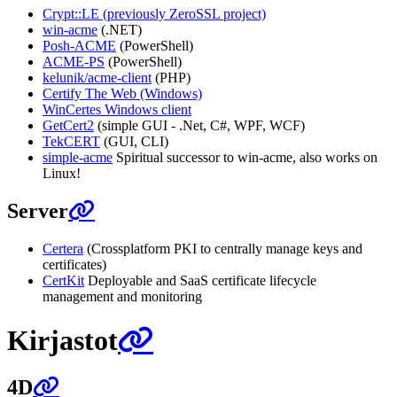
Crypt::LE (previously ZeroSSL project)
win-acme
(.NET)
Posh-ACME
(PowerShell)
ACME-PS
(PowerShell)
kelunik/acme-client
(PHP)
Certify The Web (Windows)
WinCertes Windows client
GetCert2
(simple GUI - .Net, C#, WPF, WCF)
TekCERT
(GUI, CLI)
simple-acme
Spiritual successor to win-acme, also works on
Linux!
Server
Certera
(Crossplatform PKI to centrally manage keys and
certificates)
CertKit
Deployable and SaaS certificate lifecycle
management and monitoring
Kirjastot
4D