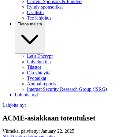
Current Sponsors & Funders
Ryhdy sponsoriksi
Osallistu
Tee lahjoitus
Tietoa meistä
Let's Encrypt
Palvelun tila
Tilastot
Ota yhteyttä
Työpaikat
Annual reports
Internet Security Research Group (ISRG)
Lahjoita nyt
Lahjoita nyt
ACME-asiakkaan toteutukset
Viimeksi päivitetty: January 22, 2025
Näytä koko dokumentaatio