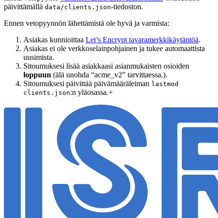
päivittämällä
-tiedoston.
data/clients.json
Ennen vetopyynnön lähettämistä ole hyvä ja varmista:
Asiakas kunnioittaa
Let’s Encrypt tavaramerkkikäytäntöä
.
Asiakas ei ole verkkoselainpohjainen ja tukee automaattista
uusimista.
Sitoumuksesi lisää asiakkaasi asianmukaisten osioiden
loppuun
(älä unohda “acme_v2” tarvittaessa.).
Sitoumuksesi päivittää päivämääräleiman
lastmod
:n yläosassa.+
clients.json