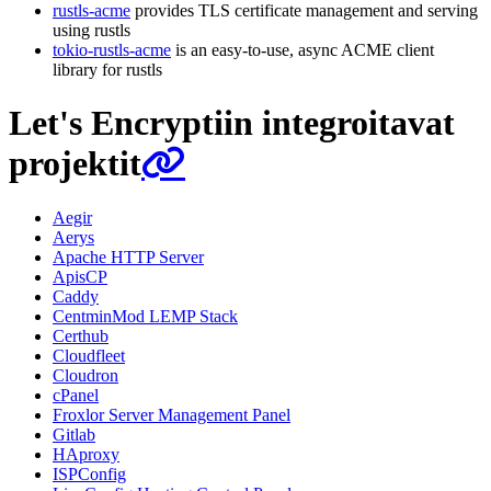
rustls-acme
provides TLS certificate management and serving
using rustls
tokio-rustls-acme
is an easy-to-use, async ACME client
library for rustls
Let's Encryptiin integroitavat
projektit
Aegir
Aerys
Apache HTTP Server
ApisCP
Caddy
CentminMod LEMP Stack
Certhub
Cloudfleet
Cloudron
cPanel
Froxlor Server Management Panel
Gitlab
HAproxy
ISPConfig