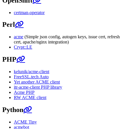
OpenShift
certman-operator
Perl
acme
(Simple json config, autogen keys, issue cert, refresh
cert, apache/nginx integration)
Crypt::LE
PHP
kelunik/acme-client
FreeSSL.tech Auto
Yet another ACME client
itr-acme-client PHP library
Acme PHP
RW ACME client
Python
ACME Tiny
acmebot