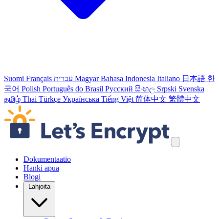
Suomi
Français
עברית
Magyar
Bahasa Indonesia
Italiano
日本語
한
국어
Polish
Português do Brasil
Русский
සිංහල
Srpski
Svenska
தமிழ்
Thai
Türkçe
Українська
Tiếng Việt
简体中文
繁體中文
Ohita navigointilinkit
Dokumentaatio
Hanki apua
Blogi
Lahjoita