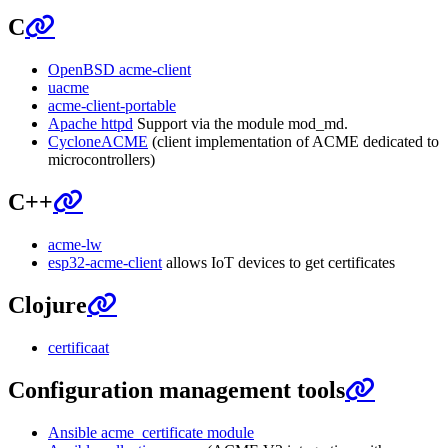
C
OpenBSD acme-client
uacme
acme-client-portable
Apache httpd
Support via the module mod_md.
CycloneACME
(client implementation of ACME dedicated to
microcontrollers)
C++
acme-lw
esp32-acme-client
allows IoT devices to get certificates
Clojure
certificaat
Configuration management tools
Ansible acme_certificate module