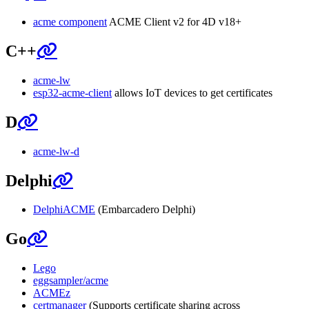
acme component
ACME Client v2 for 4D v18+
C++
acme-lw
esp32-acme-client
allows IoT devices to get certificates
D
acme-lw-d
Delphi
DelphiACME
(Embarcadero Delphi)
Go
Lego
eggsampler/acme
ACMEz
certmanager
(Supports certificate sharing across