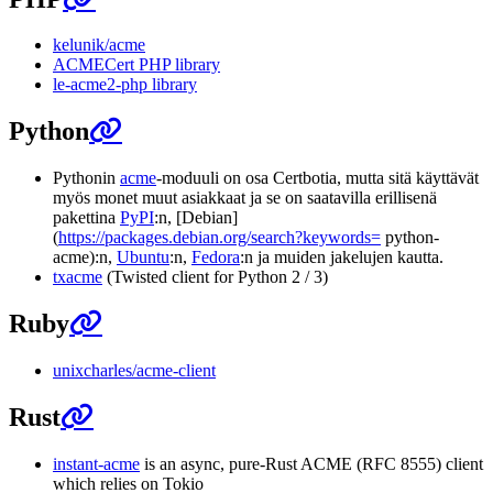
kelunik/acme
ACMECert PHP library
le-acme2-php library
Python
Pythonin
acme
-moduuli on osa Certbotia, mutta sitä käyttävät
myös monet muut asiakkaat ja se on saatavilla erillisenä
pakettina
PyPI
:n, [Debian]
(
https://packages.debian.org/search?keywords=
python-
acme):n,
Ubuntu
:n,
Fedora
:n ja muiden jakelujen kautta.
txacme
(Twisted client for Python 2 / 3)
Ruby
unixcharles/acme-client
Rust
instant-acme
is an async, pure-Rust ACME (RFC 8555) client
which relies on Tokio