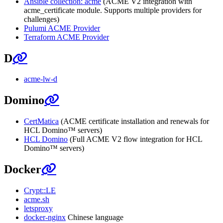
Ansible collection: acme
(ACME V2 integration with
acme_certificate module. Supports multiple providers for
challenges)
Pulumi ACME Provider
Terraform ACME Provider
D
acme-lw-d
Domino
CertMatica
(ACME certificate installation and renewals for
HCL Domino™ servers)
HCL Domino
(Full ACME V2 flow integration for HCL
Domino™ servers)
Docker
Crypt::LE
acme.sh
letsproxy
docker-nginx
Chinese language