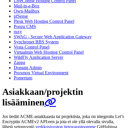
LiveConfig Hosting Control Panel
Mail-in-a-Box
Own-Mailbox
pfSense
Plesk Web Hosting Control Panel
Ponzu CMS
ruxy
SWAG - Secure Web Application Gateway
Synchronet BBS System
Vesta Control Panel
Virtualmin Web Hosting Control Panel
WildFly Application Server
Zappa
Domain Admin
Proxmox Virtual Environment
Pomerium
Asiakkaan/projektin
lisääminen
Jos tiedät ACME-asiakkaasta tai projektista, joka on integroitu Let’s
Encryptin ACMEv2 API:een ja jota ei ole yllä olevalla sivulla,
lähetä vetopyyntö
verkkosivuston tietovarastoomme
GitHubissa