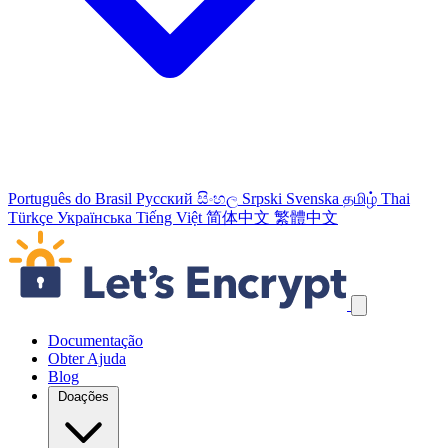
Português do Brasil
Русский
සිංහල
Srpski
Svenska
தமிழ்
Thai
Türkçe
Українська
Tiếng Việt
简体中文
繁體中文
Ignorar links de navegação
Documentação
Obter Ajuda
Blog
Doações