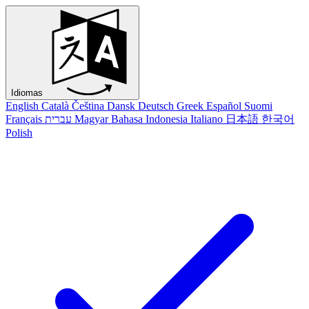
Idiomas
English
Català
Čeština
Dansk
Deutsch
Greek
Español
Suomi
Français
עברית
Magyar
Bahasa Indonesia
Italiano
日本語
한국어
Polish