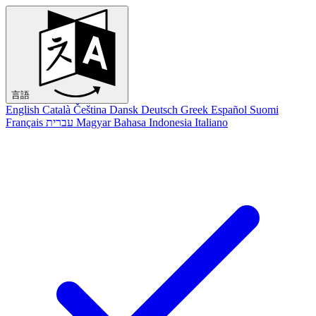
言語
English
Català
Čeština
Dansk
Deutsch
Greek
Español
Suomi
Français
עברית
Magyar
Bahasa Indonesia
Italiano