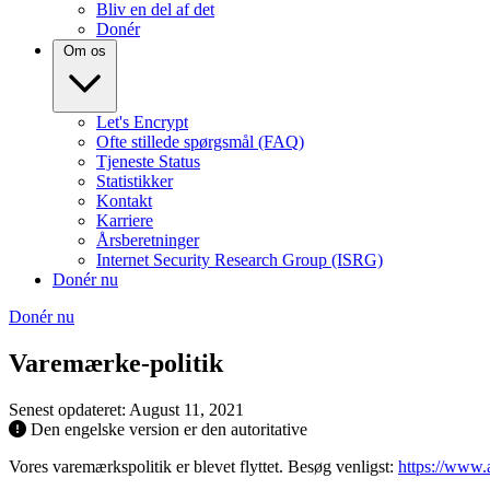
Bliv en del af det
Donér
Om os
Let's Encrypt
Ofte stillede spørgsmål (FAQ)
Tjeneste Status
Statistikker
Kontakt
Karriere
Årsberetninger
Internet Security Research Group (ISRG)
Donér nu
Donér nu
Varemærke-politik
Senest opdateret: August 11, 2021
Den engelske version er den autoritative
Vores varemærkspolitik er blevet flyttet. Besøg venligst:
https://www.a