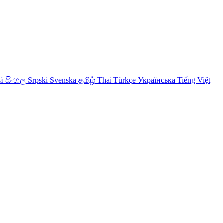
й
සිංහල
Srpski
Svenska
தமிழ்
Thai
Türkçe
Українська
Tiếng Việt