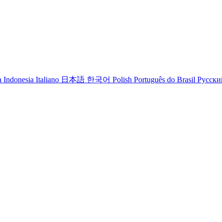
 Indonesia
Italiano
日本語
한국어
Polish
Português do Brasil
Русски