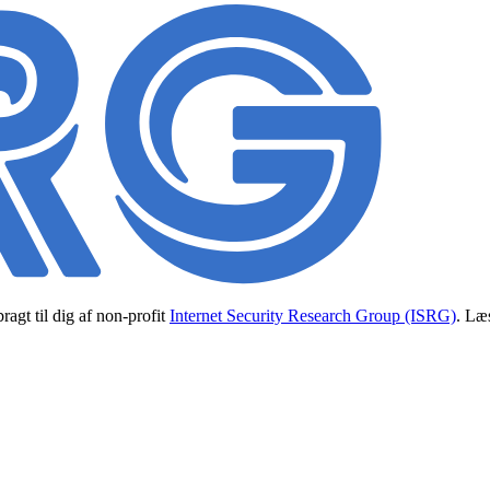
ragt til dig af non-profit
Internet Security Research Group (ISRG)
. Læs