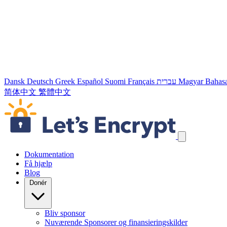
Dansk
Deutsch
Greek
Español
Suomi
Français
עברית
Magyar
Bahasa
简体中文
繁體中文
Spring navigation links over
Dokumentation
Få hjælp
Blog
Donér
Bliv sponsor
Nuværende Sponsorer og finansieringskilder