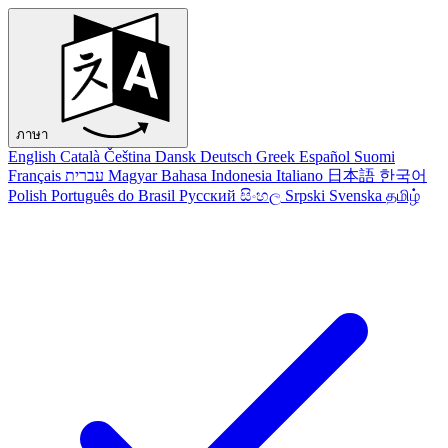
ภาษา
English
Català
Čeština
Dansk
Deutsch
Greek
Español
Suomi
Français
עברית
Magyar
Bahasa Indonesia
Italiano
日本語
한국어
Polish
Português do Brasil
Русский
සිංහල
Srpski
Svenska
தமிழ்