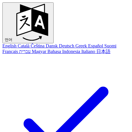
언어
English
Català
Čeština
Dansk
Deutsch
Greek
Español
Suomi
Français
עברית
Magyar
Bahasa Indonesia
Italiano
日本語