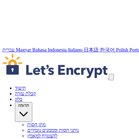
Port
Polish
한국어
日本語
Italiano
Bahasa Indonesia
Magyar
עברית
דילוג על קישורי הניווט
תיעוד
קבלת עזרה
בלוג
תרומה
מתן חסות
נותני חסות ומממנים נוכחיים
להצטרף למאמץ