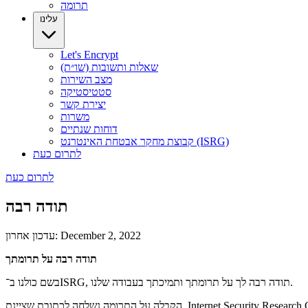
תרומה
עלינו
Let's Encrypt
שאלות ותשובות (שו״ת)
מצב השירות
סטטיסטיקה
יצירת קשר
משרות
דוחות שנתיים
קבוצת מחקר אבטחת האינטרנט (ISRG)
לתרום כעת
לתרום כעת
תודה רבה
עדכון אחרון: December 2, 2022
תודה רבה על תרומתך
בשם כולנו ב־ISRG, תודה רבה לך על תרומתך ותמיכתך בעבודה שלנו.