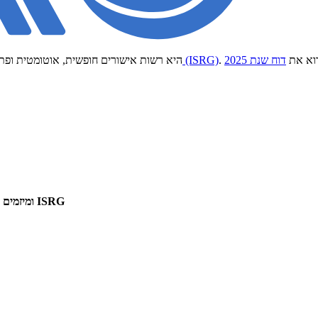
רוא את
דוח שנת 2025
קבוצת מחקר אבטחת האינטרנט (ISRG)
Let's Encrypt היא רשות אישורים חופשית, אוטומט
אפשר להירשם לעדכונים שלנו בדוא״ל בנוגע ל־Let's Encrypt ומיזמים נוספים של ISRG