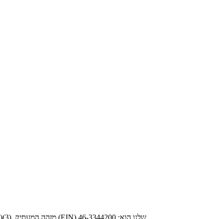
הקבלה על התרומה נשלחה לכתובת שציינת. Internet Security Research Group is היא ארגון לתועלת הציבור שאינו למטרות רווח בכפוף לסעיף ‎501(c)(3)‎. מזהה המעסיק (EIN) שלנו הוא: 46-3344200.