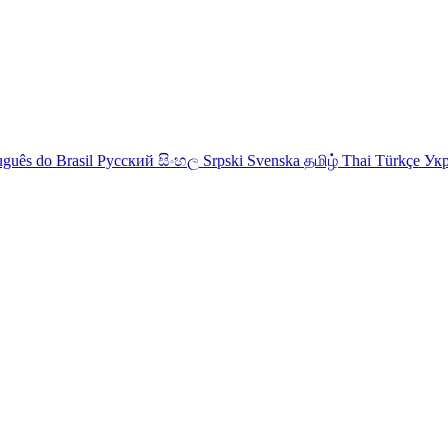
uguês do Brasil
Русский
සිංහල
Srpski
Svenska
தமிழ்
Thai
Türkçe
Укр