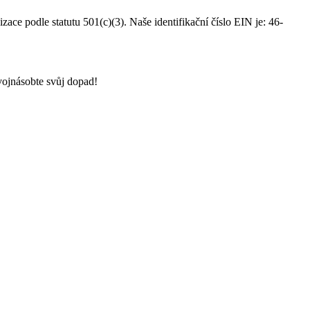
ce podle statutu 501(c)(3). Naše identifikační číslo EIN je: 46-
ojnásobte svůj dopad!