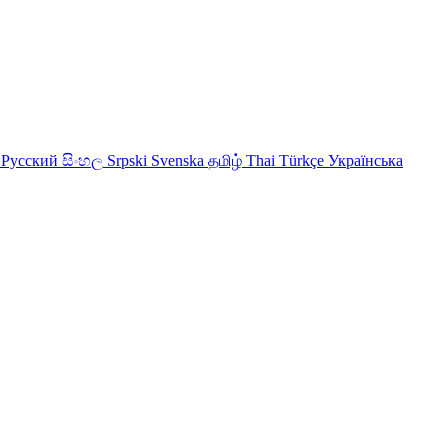
Русский
සිංහල
Srpski
Svenska
தமிழ்
Thai
Türkçe
Українська