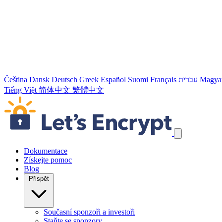
Čeština
Dansk
Deutsch
Greek
Español
Suomi
Français
עברית
Magya
Tiếng Việt
简体中文
繁體中文
Přeskočit odkazy navigace
Dokumentace
Získejte pomoc
Blog
Přispět
Současní sponzoři a investoři
Staňte se sponzory