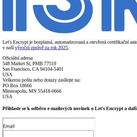
Let's Encrypt je bezplatná, automatizovaná a otevřená certifikační au
v naší
výroční zprávě za rok 2025
.
Oficiální adresa
548 Market St, PMB 77519
San Francisco
,
CA
94104-5401
USA
Veškerou poštu nebo dotazy zasílejte na:
PO Box 18666
Minneapolis
,
MN
55418-0666
USA
Přihlaste se k odběru e-mailových novinek o Let's Encrypt a dal