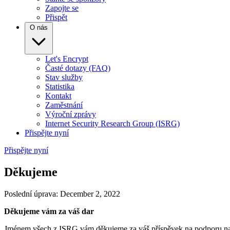
Zapojte se
Přispět
O nás
Let's Encrypt
Časté dotazy (FAQ)
Stav služby
Statistika
Kontakt
Zaměstnání
Výroční zprávy
Internet Security Research Group (ISRG)
Přispějte nyní
Přispějte nyní
Děkujeme
Poslední úprava: December 2, 2022
Děkujeme vám za váš dar
Jménem všech z ISRG vám děkujeme za váš příspěvek na podporu naš