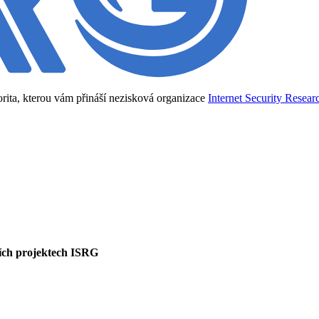
torita, kterou vám přináší nezisková organizace
Internet Security Resea
ších projektech ISRG