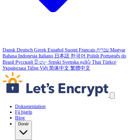
Dansk
Deutsch
Greek
Español
Suomi
Français
עברית
Magyar
Bahasa Indonesia
Italiano
日本語
한국어
Polish
Português do
Brasil
Русский
සිංහල
Srpski
Svenska
தமிழ்
Thai
Türkçe
Українська
Tiếng Việt
简体中文
繁體中文
Spring navigation links over
Dokumentation
Få hjælp
Blog
Donér