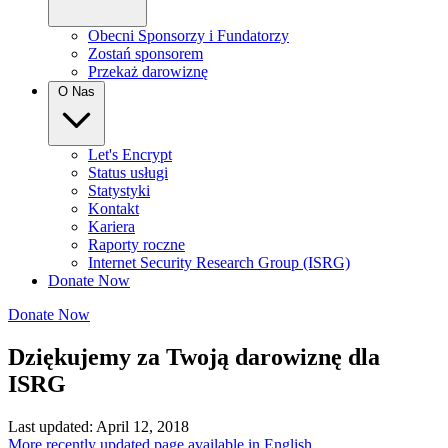
Obecni Sponsorzy i Fundatorzy
Zostań sponsorem
Przekaż darowiznę
O Nas
Let's Encrypt
Status usługi
Statystyki
Kontakt
Kariera
Raporty roczne
Internet Security Research Group (ISRG)
Donate Now
Donate Now
Dziękujemy za Twoją darowiznę dla
ISRG
Last updated: April 12, 2018
More recently updated page available in English