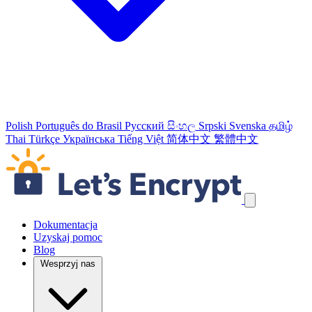
Polish
Português do Brasil
Русский
සිංහල
Srpski
Svenska
தமிழ்
Thai
Türkçe
Українська
Tiếng Việt
简体中文
繁體中文
Pomiń odnośniki nawigacyjne
Dokumentacja
Uzyskaj pomoc
Blog
Wesprzyj nas