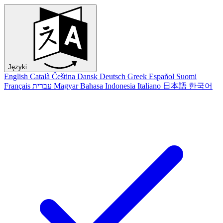
Języki
English
Català
Čeština
Dansk
Deutsch
Greek
Español
Suomi
Français
עברית
Magyar
Bahasa Indonesia
Italiano
日本語
한국어